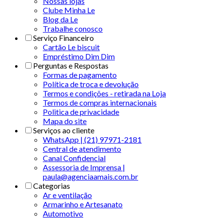
Nossas lojas
Clube Minha Le
Blog da Le
Trabalhe conosco
Serviço Financeiro
Cartão Le biscuit
Empréstimo Dim Dim
Perguntas e Respostas
Formas de pagamento
Política de troca e devolução
Termos e condições - retirada na Loja
Termos de compras internacionais
Politica de privacidade
Mapa do site
Serviços ao cliente
WhatsApp | (21) 97971-2181
Central de atendimento
Canal Confidencial
Assessoria de Imprensa |
paula@agenciaamais.com.br
Categorias
Ar e ventilação
Armarinho e Artesanato
Automotivo