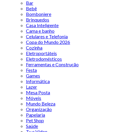
Bar
Bebê
Bomboniere
Brinquedos
Casa Inteligente
Cama e banho
Celulares e Telefonia
Copa do Mundo 2026
Cozinha
Eletroportáteis
Eletrodomésticos
Ferramentas e Construção
Festa
Games
Informática
Lazer
Mesa Posta
Móveis
Mundo Beleza
Organização
Papelaria
Pet Shop
Saúde
Tv e Vídeo