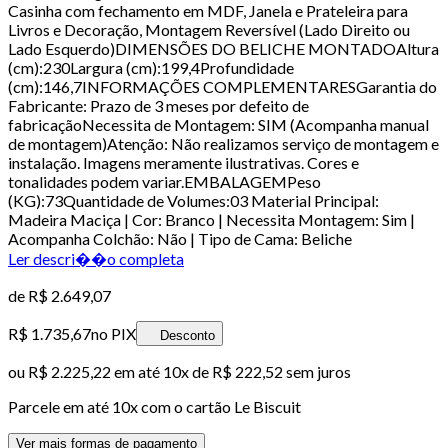
Casinha com fechamento em MDF, Janela e Prateleira para
Livros e Decoração, Montagem Reversível (Lado Direito ou
Lado Esquerdo)DIMENSÕES DO BELICHE MONTADOAltura
(cm):230Largura (cm):199,4Profundidade
(cm):146,7INFORMAÇÕES COMPLEMENTARESGarantia do
Fabricante: Prazo de 3 meses por defeito de
fabricaçãoNecessita de Montagem: SIM (Acompanha manual
de montagem)Atenção: Não realizamos serviço de montagem e
instalação. Imagens meramente ilustrativas. Cores e
tonalidades podem variar.EMBALAGEMPeso
(KG):73Quantidade de Volumes:03 Material Principal:
Madeira Maciça | Cor: Branco | Necessita Montagem: Sim |
Acompanha Colchão: Não | Tipo de Cama: Beliche
Ler descri��o completa
de
R$ 2.649,07
R$ 1.735,67
no PIX
Desconto
ou
R$ 2.225,22
em até
10x de R$ 222,52 sem juros
Parcele em até
10
x com o cartão
Le Biscuit
Ver mais formas de pagamento