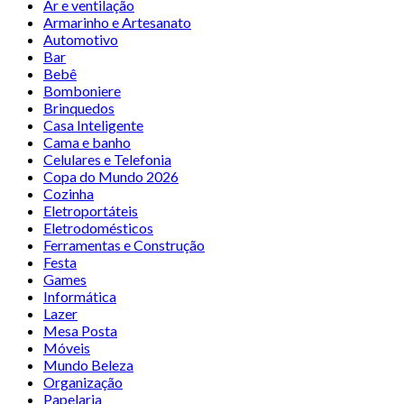
Ar e ventilação
Armarinho e Artesanato
Automotivo
Bar
Bebê
Bomboniere
Brinquedos
Casa Inteligente
Cama e banho
Celulares e Telefonia
Copa do Mundo 2026
Cozinha
Eletroportáteis
Eletrodomésticos
Ferramentas e Construção
Festa
Games
Informática
Lazer
Mesa Posta
Móveis
Mundo Beleza
Organização
Papelaria