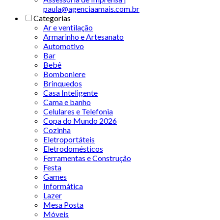
paula@agenciaamais.com.br
Categorias
Ar e ventilação
Armarinho e Artesanato
Automotivo
Bar
Bebê
Bomboniere
Brinquedos
Casa Inteligente
Cama e banho
Celulares e Telefonia
Copa do Mundo 2026
Cozinha
Eletroportáteis
Eletrodomésticos
Ferramentas e Construção
Festa
Games
Informática
Lazer
Mesa Posta
Móveis