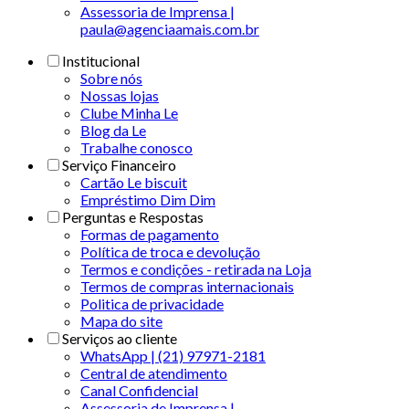
Assessoria de Imprensa |
paula@agenciaamais.com.br
Institucional
Sobre nós
Nossas lojas
Clube Minha Le
Blog da Le
Trabalhe conosco
Serviço Financeiro
Cartão Le biscuit
Empréstimo Dim Dim
Perguntas e Respostas
Formas de pagamento
Política de troca e devolução
Termos e condições - retirada na Loja
Termos de compras internacionais
Politica de privacidade
Mapa do site
Serviços ao cliente
WhatsApp | (21) 97971-2181
Central de atendimento
Canal Confidencial
Assessoria de Imprensa |