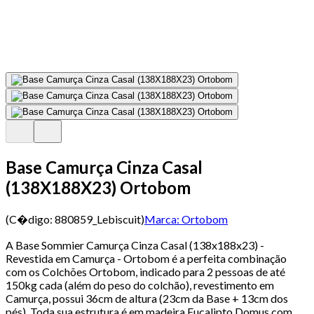
Base Camurça Cinza Casal
(138X188X23) Ortobom
(C�digo:
880859_Lebiscuit
)
Marca:
Ortobom
A Base Sommier Camurça Cinza Casal (138x188x23) -
Revestida em Camurça - Ortobom é a perfeita combinação
com os Colchões Ortobom, indicado para 2 pessoas de até
150kg cada (além do peso do colchão), revestimento em
Camurça, possui 36cm de altura (23cm da Base + 13cm dos
pés). Toda sua estrutura é em madeira Eucalipto Domus com