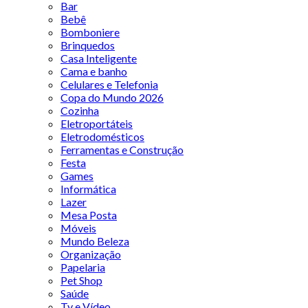
Bar
Bebê
Bomboniere
Brinquedos
Casa Inteligente
Cama e banho
Celulares e Telefonia
Copa do Mundo 2026
Cozinha
Eletroportáteis
Eletrodomésticos
Ferramentas e Construção
Festa
Games
Informática
Lazer
Mesa Posta
Móveis
Mundo Beleza
Organização
Papelaria
Pet Shop
Saúde
Tv e Vídeo