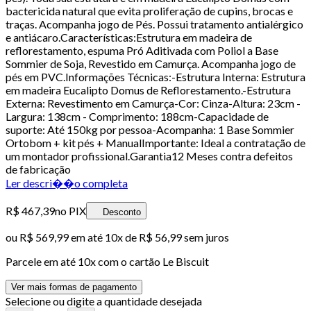
bactericida natural que evita proliferação de cupins, brocas e
traças. Acompanha jogo de Pés. Possui tratamento antialérgico
e antiácaro.Características:Estrutura em madeira de
reflorestamento, espuma Pró Aditivada com Poliol a Base
Sommier de Soja, Revestido em Camurça. Acompanha jogo de
pés em PVC.Informações Técnicas:-Estrutura Interna: Estrutura
em madeira Eucalipto Domus de Reflorestamento.-Estrutura
Externa: Revestimento em Camurça-Cor: Cinza-Altura: 23cm -
Largura: 138cm - Comprimento: 188cm-Capacidade de
suporte: Até 150kg por pessoa-Acompanha: 1 Base Sommier
Ortobom + kit pés + ManualImportante: Ideal a contratação de
um montador profissional.Garantia12 Meses contra defeitos
de fabricação
Ler descri��o completa
R$ 467,39
no PIX
Desconto
ou
R$ 569,99
em até
10x de R$ 56,99 sem juros
Parcele em até
10
x com o cartão
Le Biscuit
Ver mais formas de pagamento
Selecione ou digite a quantidade desejada