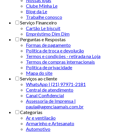
Nossas lojas
Clube Minha Le
Blog da Le
Trabalhe conosco
Serviço Financeiro
Cartão Le biscuit
Empréstimo Dim Dim
Perguntas e Respostas
Formas de pagamento
Política de troca e devolução
Termos e condições - retirada na Loja
Termos de compras internacionais
Politica de privacidade
Mapa do site
Serviços ao cliente
WhatsApp | (21) 97971-2181
Central de atendimento
Canal Confidencial
Assessoria de Imprensa |
paula@agenciaamais.com.br
Categorias
Ar e ventilação
Armarinho e Artesanato
Automotivo