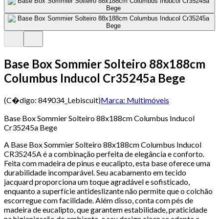
Base Box Sommier Solteiro 88x188cm
Columbus Inducol Cr35245a Bege
(C�digo:
849034_Lebiscuit
)
Marca:
Multimóveis
Base Box Sommier Solteiro 88x188cm Columbus Inducol
Cr35245a Bege
A Base Box Sommier Solteiro 88x188cm Columbus Inducol
CR35245A é a combinação perfeita de elegância e conforto.
Feita com madeira de pinus e eucalipto, esta base oferece uma
durabilidade incomparável. Seu acabamento em tecido
jacquard proporciona um toque agradável e sofisticado,
enquanto a superfície antideslizante não permite que o colchão
escorregue com facilidade. Além disso, conta com pés de
madeira de eucalipto, que garantem estabilidade, praticidade
na higienização do ambiente, e seu design clean se adapta a