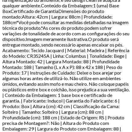
qualquer ambiente.Conteúdo da Embalagem:1 (uma) Base
BoxCertificado de GarantiaDimensões do produto
montado:Altura: 42cm | Largura: 88cm | Profundidade:
188cm*Você pode consultar as medidas detalhadas na imagem
técnica do produto.*As cores do produto podem sofrer
variações de tonalidade de acordo com as configurações do seu
dispositivo.Imagem meramente ilustrativa.O produto será
entregue montado, sendo necessário apenas encaixar os pés.
Acabamento: Tecido Jacquard | Material: Madeira | Referência
do Modelo: CR35245A | Linha: Columbus | Tonalidade: Bege |
Altura Montado: 42 | Largura Montado: 88 | Profundidade
Montado: 188 | Tamanho (L x A x P): 88 x 42 x 188 | Peso do
Produto: 17 | Instruções de Cuidado: Deixe o box arejar por
algumas horas antes de utilizá-lo. Não utilize em ambientes
úmidos, evitando assim mofo e mau cheiro. Não coloque papéis
ou plásticos entre box e colchão, isso prejudica a sua ventilação.
| Conteúdo da Embalagem: 1 base box e certificado de
garantia. | Fabricante: Inducol | Garantia do Fabricante: 6 |
Produto: Box | Altura (cm): 42 cm | Classificação da Cama:
Solteiro | Tamanho: Solteiro | Largura (cm): 88 cm |
Profundidade (cm): 188 cm | Estado de Origem: RS | Produto
precisa de Montagem?: Não | Altura do Produto com
Embalagem: 29 | Largura do Produto com Embalagem: 88 |