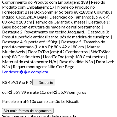
Comprimento do Produto com Embalagem: 188 | Peso do
Produto com Embalagem: 17 | Nome do Produto no
Fornecedor: Base Box Sommier Solteiro 88x188cm Columbus
Inducol CR35245A Bege | Descrição do Tamanho: (L x A x P):
88 x 42 x 188 cm | Tempo de Garantia: 6 meses | Destaque 1:
Base box com estrutura de madeira de reflorestamento. |
Destaque 2: Revestmento em tecido Jacquard. | Destaque 3:
Possui superfície antideslizante, pés de madeira de eucalipto. |
Destaque 4: Suporta até 150kg. | Destaque 5: Tamanho do
produto montado (L x A x P): 88 x 42 x 188 cm | Marca:
Multimóveis | FloorToTop (cm): 42 Centimetros | SideToSide
(cm): 88 Centimetros | HeadToToe (cm): 188 Centimetros |
Material do estofamento: N/A | Base dividida: Não | Dobrável:
Não | Requer montagem: Não Cor: Bege
Ler descri��o completa
R$ 459,19
no PIX
Desconto
ou
R$ 559,99
em até
10x de R$ 55,99 sem juros
Parcele em até
10
x com o cartão
Le Biscuit
Ver mais formas de pagamento
Selecione ou digite a quantidade desejada