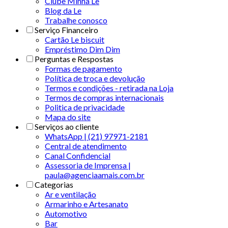
Clube Minha Le
Blog da Le
Trabalhe conosco
Serviço Financeiro
Cartão Le biscuit
Empréstimo Dim Dim
Perguntas e Respostas
Formas de pagamento
Política de troca e devolução
Termos e condições - retirada na Loja
Termos de compras internacionais
Politica de privacidade
Mapa do site
Serviços ao cliente
WhatsApp | (21) 97971-2181
Central de atendimento
Canal Confidencial
Assessoria de Imprensa |
paula@agenciaamais.com.br
Categorias
Ar e ventilação
Armarinho e Artesanato
Automotivo
Bar