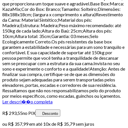
que proporciona um toque suave e agradável.Base Box:Marca:
KazaMix;Cor do Box: Branco;Tamanho: Solteiro;Dimensões:
88x188x18cm; (largura x comprimento x altura)Revestimento
da Cama: Material Sintético;Material dos pés:
Madeira;Estrutura: Madeira;Peso máximo recomendado: até
150kg de cada lado;Altura do Baú: 25cm;Altura dos pés:
10cm;Altura total: 35cm;Garantia: 03 meses;Selo
Ecologicamente Correto.Os pés resistentes da base box
garantem a estabilidade e necessárias para um sono tranquilo e
confortável. E sua capacidade de suportar até 150kg por
pessoa permite que você tenha a tranquilidade de descansar
sem se preocupar com a estrutura da sua cama.Invista no seu
sono e experimente o conforto e a qualidade!Atenção: Antes de
finalizar sua compra, certifique-se de que as dimensões do
produto sejam adequadas para serem transportadas pelos
elevadores, portas, escadas e corredores de sua residência.
Ressaltamos que não nos responsabilizamos pelo do produto
por meios específicos, como escadas, guinchos ou içamentos.
Ler descri��o completa
R$ 293,55
no PIX
Desconto
ou
R$ 357,99
em até
10x de R$ 35,79 sem juros