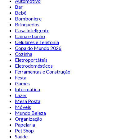
Automotivo
Bar
Bebê
Bomboniere
Brinquedos
Casa Inteligente
Cama e banho
Celulares e Telefonia
Copa do Mundo 2026
Cozinha
Eletroportáteis
Eletrodomésticos
Ferramentas e Construção
Festa
Games
Informática
Lazer
Mesa Posta
Móveis
Mundo Beleza
Organização
Papelaria
Pet Shop
Saúde