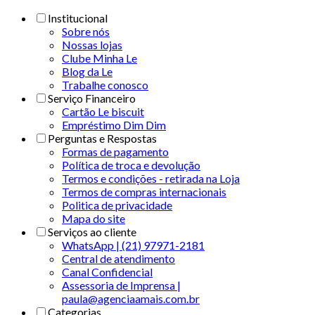
Institucional
Sobre nós
Nossas lojas
Clube Minha Le
Blog da Le
Trabalhe conosco
Serviço Financeiro
Cartão Le biscuit
Empréstimo Dim Dim
Perguntas e Respostas
Formas de pagamento
Política de troca e devolução
Termos e condições - retirada na Loja
Termos de compras internacionais
Politica de privacidade
Mapa do site
Serviços ao cliente
WhatsApp | (21) 97971-2181
Central de atendimento
Canal Confidencial
Assessoria de Imprensa |
paula@agenciaamais.com.br
Categorias