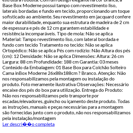
Base Box Moderne possui tampo com revestimento liso,
laterais bordadas e fundo em tecido, proporcionando um toque
sofisticado ao ambiente. Seu revestimento em jacquard confere
maior durabilidade, enquanto sua estrutura de madeira de 2 cm
de espessura e pés de 12 cm garantem estabilidade e
resistência incomparáveis. Tipo de mola: Não se aplica
Material: Tampo revestimento liso, com lateral bordada e
fundo com tecido Tratamento no tecido: Não se aplica
Ortopédico: Não se aplica Pés com rodízio: Não Altura dos pés
(cm): 12 Densidade: Não se aplica Dimensões: Altura: 26 cm
Largura: 88 cm Profundidade: 188 cm Garantia: 03 meses
Conteúdo da Embalagem: 01 Base Box para Colchão Solteiro
Cama inBox Moderne 26x88x188cm ? Branco. Atenção: Não
nos responsabilizamos pela montagem ou instalação do
produto. Foto meramente ilustrativa Observações: Necessário
encaixe dos pés do box para utilização. Entrega do Produto:
Não nos responsabilizamos pelo transporte por
escadas/elevadores, guincho ou içamento deste produto. Todas
as instruções, manuais e peças necessárias para a montagem
são fornecidas junto com o produto, não nos responsabilizamos
pela instalação/montagem
Ler descri��o completa