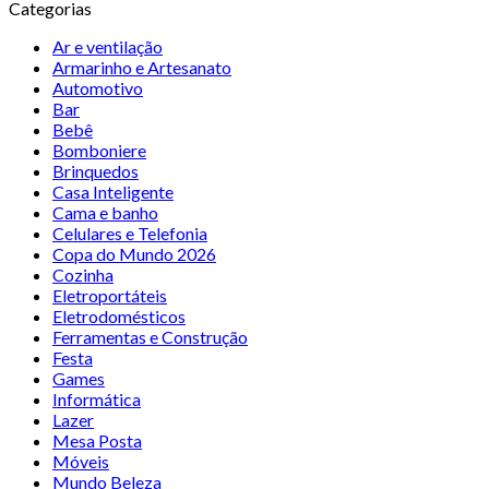
Categorias
Ar e ventilação
Armarinho e Artesanato
Automotivo
Bar
Bebê
Bomboniere
Brinquedos
Casa Inteligente
Cama e banho
Celulares e Telefonia
Copa do Mundo 2026
Cozinha
Eletroportáteis
Eletrodomésticos
Ferramentas e Construção
Festa
Games
Informática
Lazer
Mesa Posta
Móveis
Mundo Beleza