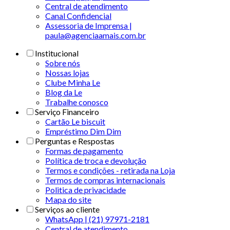
Central de atendimento
Canal Confidencial
Assessoria de Imprensa |
paula@agenciaamais.com.br
Institucional
Sobre nós
Nossas lojas
Clube Minha Le
Blog da Le
Trabalhe conosco
Serviço Financeiro
Cartão Le biscuit
Empréstimo Dim Dim
Perguntas e Respostas
Formas de pagamento
Política de troca e devolução
Termos e condições - retirada na Loja
Termos de compras internacionais
Politica de privacidade
Mapa do site
Serviços ao cliente
WhatsApp | (21) 97971-2181
Central de atendimento