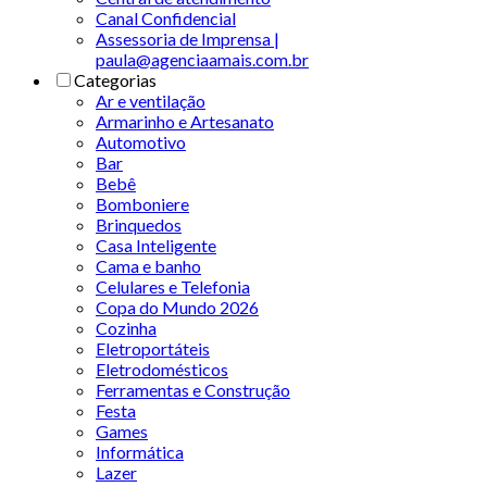
Canal Confidencial
Assessoria de Imprensa |
paula@agenciaamais.com.br
Categorias
Ar e ventilação
Armarinho e Artesanato
Automotivo
Bar
Bebê
Bomboniere
Brinquedos
Casa Inteligente
Cama e banho
Celulares e Telefonia
Copa do Mundo 2026
Cozinha
Eletroportáteis
Eletrodomésticos
Ferramentas e Construção
Festa
Games
Informática
Lazer