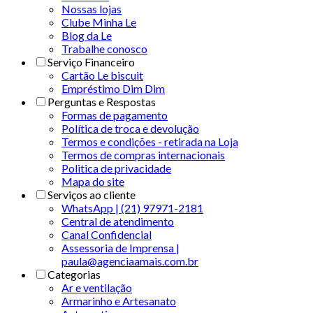
Nossas lojas
Clube Minha Le
Blog da Le
Trabalhe conosco
Serviço Financeiro
Cartão Le biscuit
Empréstimo Dim Dim
Perguntas e Respostas
Formas de pagamento
Política de troca e devolução
Termos e condições - retirada na Loja
Termos de compras internacionais
Politica de privacidade
Mapa do site
Serviços ao cliente
WhatsApp | (21) 97971-2181
Central de atendimento
Canal Confidencial
Assessoria de Imprensa |
paula@agenciaamais.com.br
Categorias
Ar e ventilação
Armarinho e Artesanato