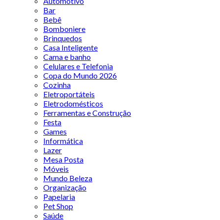
Automotivo
Bar
Bebê
Bomboniere
Brinquedos
Casa Inteligente
Cama e banho
Celulares e Telefonia
Copa do Mundo 2026
Cozinha
Eletroportáteis
Eletrodomésticos
Ferramentas e Construção
Festa
Games
Informática
Lazer
Mesa Posta
Móveis
Mundo Beleza
Organização
Papelaria
Pet Shop
Saúde