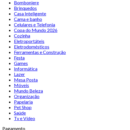
Bomboniere
Brinquedos
Casa Inteligente
Cama e banho
Celulares e Telefonia
Copa do Mundo 2026
Cozinha
Eletroportáteis
Eletrodomésticos
Ferramentas e Construção
Festa
Games
Informática
Lazer
Mesa Posta
Móveis
Mundo Beleza
Organização
Papelaria
Pet Shop
Saúde
Tv e Vídeo
Pagamento