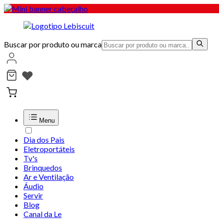
Buscar por produto ou marca
Menu
Dia dos Pais
Eletroportáteis
Tv's
Brinquedos
Ar e Ventilação
Áudio
Servir
Blog
Canal da Le