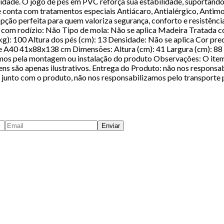
idade. O jogo de pés em PVC reforça sua estabilidade, suportando 
conta com tratamentos especiais Antiácaro, Antialérgico, Antimo
ção perfeita para quem valoriza segurança, conforto e resistência
 com rodízio: Não Tipo de mola: Não se aplica Madeira Tratada co
kg): 100 Altura dos pés (cm): 13 Densidade: Não se aplica Cor p
40 41x88x138 cm Dimensões: Altura (cm): 41 Largura (cm): 88 P
izamos pela montagem ou instalação do produto Observações: O 
são apenas ilustrativos. Entrega do Produto: não nos responsabi
 junto com o produto, não nos responsabilizamos pelo transporte 
Enviar