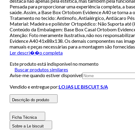
destaca não apenas pela estética, mas também pela funcional
Pensada para proporcionar uma experiência completa, a base 
saúde. Assim, a Base Box Ortobom Evidence A40 se torna a op
Tratamento no tecido: Antimofo, Antialérgico, Antiácaro Pés
Material: Madeira e poliéster Ortopédico: Não Suporta até (
Conteúdo da Embalagem: Base Box Casal Ortobom Evidence A
Atenção: Foto meramente ilustrativa, não nos responsabil
Evidence A40 41x88x138. Os demais componentes nas imagens 
manuais e peças necessárias para a montagem são fornecidas
Ler descri��o completa
Este produto está indisponivel no momento
Buscar produtos similares
Avise-me quando estiver disponivel
Vendido e entregue por:
LOJAS LE BISCUIT S/A
Descrição do produto
Ficha Técnica
Sobre a Le biscuit