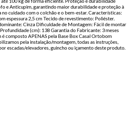
até 100 kg de forma eficiente. Proteção e durabilidade
fo e Anticupim, garantindo maior durabilidade e proteção à
 no cuidado com o colchão e o bem-estar. Características:
m espessura 2,5 cm Tecido de revestimento: Poliéster.
redominante: Cinza Dificuldade de Montagem: Fácil de montar
rofundidade (cm): 138 Garantia do Fabricante: 3 meses
item é composto APENAS pela Base Box Casal Ortobom
lizamos pela instalação/montagem, todas as instruções,
por escadas/elevadores, guincho ou içamento deste produto.