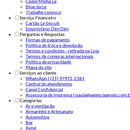
Clube Minha Le
Blog da Le
Trabalhe conosco
Serviço Financeiro
Cartão Le biscuit
Empréstimo Dim Dim
Perguntas e Respostas
Formas de pagamento
Política de troca e devolução
Termos e condições - retirada na Loja
Termos de compras internacionais
Politica de privacidade
Mapa do site
Serviços ao cliente
WhatsApp | (21) 97971-2181
Central de atendimento
Canal Confidencial
Assessoria de Imprensa | paula@agenciaamais.com.
Categorias
Ar e ventilação
Armarinho e Artesanato
Automotivo
Bar
Bebê