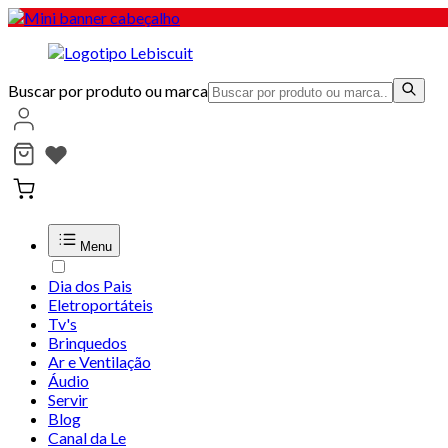
Buscar por produto ou marca
Menu
Dia dos Pais
Eletroportáteis
Tv's
Brinquedos
Ar e Ventilação
Áudio
Servir
Blog
Canal da Le