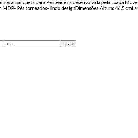
s a Banqueta para Penteadeira desenvolvida pela Luapa Móveis c
 em MDP- Pés torneados- lindo designDimensões:Altura: 46,5 cmL
Enviar