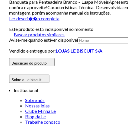
Banqueta para Penteadeira Branco – Luapa MóveisApresentamo
confira e aproveite!Características Técnica- Desenvolvida
montagem, porém acompanha manual de instruções.
Ler descri��o completa
Este produto está indisponivel no momento
Buscar produtos similares
Avise-me quando estiver disponivel
Vendido e entregue por:
LOJAS LE BISCUIT S/A
Descrição do produto
Sobre a Le biscuit
Institucional
Sobre nós
Nossas lojas
Clube Minha Le
Blog da Le
Trabalhe conosco