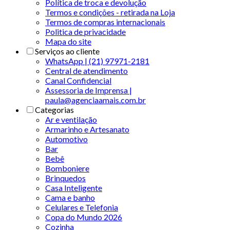
Política de troca e devolução
Termos e condições - retirada na Loja
Termos de compras internacionais
Politica de privacidade
Mapa do site
Serviços ao cliente
WhatsApp | (21) 97971-2181
Central de atendimento
Canal Confidencial
Assessoria de Imprensa |
paula@agenciaamais.com.br
Categorias
Ar e ventilação
Armarinho e Artesanato
Automotivo
Bar
Bebê
Bomboniere
Brinquedos
Casa Inteligente
Cama e banho
Celulares e Telefonia
Copa do Mundo 2026
Cozinha