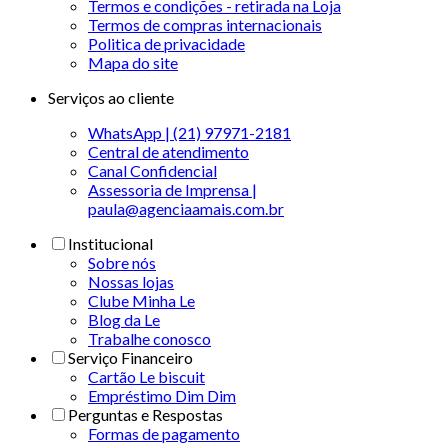
Termos e condições - retirada na Loja
Termos de compras internacionais
Politica de privacidade
Mapa do site
Serviços ao cliente
WhatsApp | (21) 97971-2181
Central de atendimento
Canal Confidencial
Assessoria de Imprensa |
paula@agenciaamais.com.br
Institucional
Sobre nós
Nossas lojas
Clube Minha Le
Blog da Le
Trabalhe conosco
Serviço Financeiro
Cartão Le biscuit
Empréstimo Dim Dim
Perguntas e Respostas
Formas de pagamento