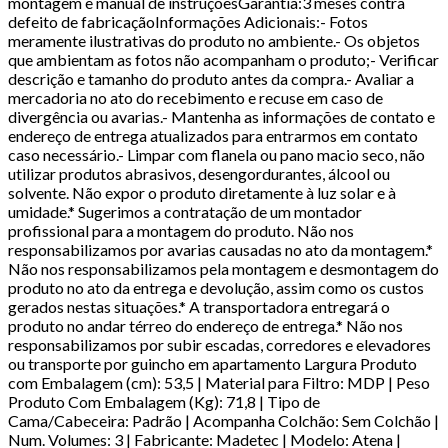
montagem e manual de instruçõesGarantia:3 meses contra
defeito de fabricaçãoInformações Adicionais:- Fotos
meramente ilustrativas do produto no ambiente.- Os objetos
que ambientam as fotos não acompanham o produto;- Verificar
descrição e tamanho do produto antes da compra.- Avaliar a
mercadoria no ato do recebimento e recuse em caso de
divergência ou avarias.- Mantenha as informações de contato e
endereço de entrega atualizados para entrarmos em contato
caso necessário.- Limpar com flanela ou pano macio seco, não
utilizar produtos abrasivos, desengordurantes, álcool ou
solvente. Não expor o produto diretamente à luz solar e à
umidade.* Sugerimos a contratação de um montador
profissional para a montagem do produto. Não nos
responsabilizamos por avarias causadas no ato da montagem.*
Não nos responsabilizamos pela montagem e desmontagem do
produto no ato da entrega e devolução, assim como os custos
gerados nestas situações.* A transportadora entregará o
produto no andar térreo do endereço de entrega.* Não nos
responsabilizamos por subir escadas, corredores e elevadores
ou transporte por guincho em apartamento Largura Produto
com Embalagem (cm): 53,5 | Material para Filtro: MDP | Peso
Produto Com Embalagem (Kg): 71,8 | Tipo de
Cama/Cabeceira: Padrão | Acompanha Colchão: Sem Colchão |
Num. Volumes: 3 | Fabricante: Madetec | Modelo: Atena |