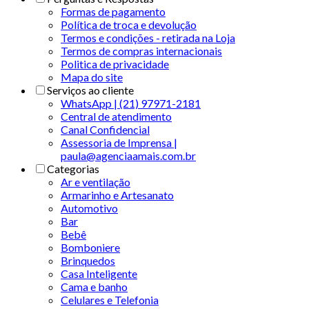
Formas de pagamento
Política de troca e devolução
Termos e condições - retirada na Loja
Termos de compras internacionais
Politica de privacidade
Mapa do site
Serviços ao cliente
WhatsApp | (21) 97971-2181
Central de atendimento
Canal Confidencial
Assessoria de Imprensa |
paula@agenciaamais.com.br
Categorias
Ar e ventilação
Armarinho e Artesanato
Automotivo
Bar
Bebê
Bomboniere
Brinquedos
Casa Inteligente
Cama e banho
Celulares e Telefonia