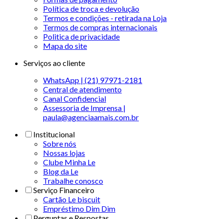
Política de troca e devolução
Termos e condições - retirada na Loja
Termos de compras internacionais
Politica de privacidade
Mapa do site
Serviços ao cliente
WhatsApp | (21) 97971-2181
Central de atendimento
Canal Confidencial
Assessoria de Imprensa |
paula@agenciaamais.com.br
Institucional
Sobre nós
Nossas lojas
Clube Minha Le
Blog da Le
Trabalhe conosco
Serviço Financeiro
Cartão Le biscuit
Empréstimo Dim Dim
Perguntas e Respostas