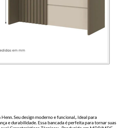
enn. Seu design moderno e funcional,. Ideal para
ça e durabilidade. Essa bancada é perfeita para tornar suas
já a sua! Características Técnicas:- Produzido em MDP/MDF -