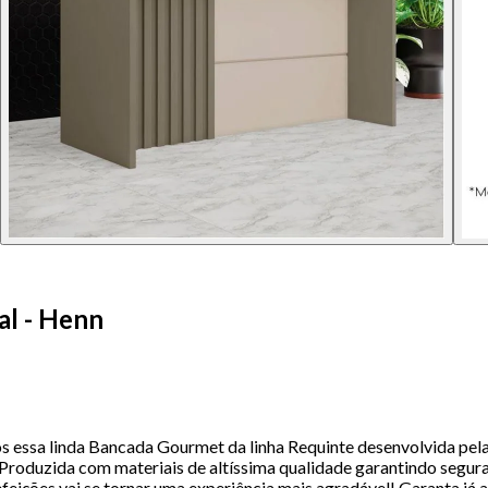
l - Henn
sa linda Bancada Gourmet da linha Requinte desenvolvida pela H
Produzida com materiais de altíssima qualidade garantindo seguran
 refeições vai se tornar uma experiência mais agradável! Garanta 