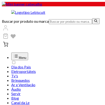
Buscar por produto ou marca
Menu
Dia dos Pais
Eletroportáteis
Tv's
Brinquedos
Ar e Ventilação
Áudio
Servir
Blog
Canal da Le