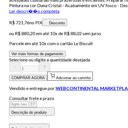
Pintura na cor Duna Cristal - Acabamento em UV fosco - De
Ler descri��o completa
R$ 721,76
no PIX
Desconto
ou
R$ 880,20
em até
10x de R$ 88,02 sem juros
Parcele em até
10
x com o cartão
Le Biscuit
Ver mais formas de pagamento
Selecione ou digite a quantidade desejada
COMPRAR AGORA
Adicionar ao carrinho
Vendido e entregue por:
WEBCONTINENTAL MARKETPLA
Consultar frete e prazo
Descrição do produto