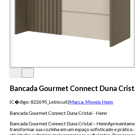
Bancada Gourmet Connect Duna Crista
(C�digo:
822695_Lebiscuit
)
Marca:
Moveis Henn
Bancada Gourmet Connect Duna Cristal - Henn
Bancada Gourmet Connect Duna Cristal – HennApresentamos es
transformar sua cozinha em um espaço sofisticado e prático. 
atividades culinárias mais prazerosas e eficientes. Preparar