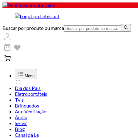
Buscar por produto ou marca
Menu
Dia dos Pais
Eletroportáteis
Tv's
Brinquedos
Ar e Ventilação
Áudio
Servir
Blog
Canal da Le