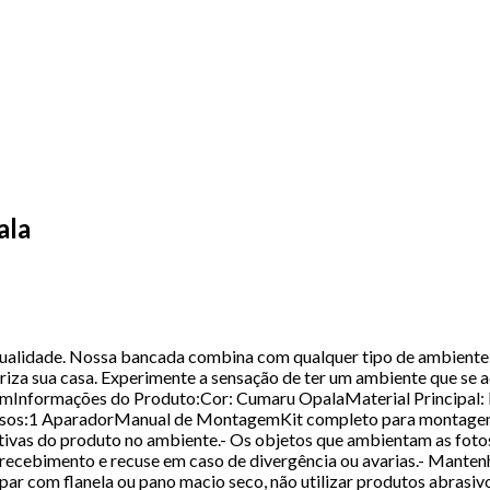
ala
dualidade. Nossa bancada combina com qualquer tipo de ambiente,
oriza sua casa. Experimente a sensação de ter um ambiente que se
cmInformações do Produto:Cor: Cumaru OpalaMaterial Principal:
Inclusos:1 AparadorManual de MontagemKit completo para montagem
tivas do produto no ambiente.- Os objetos que ambientam as fot
 recebimento e recuse em caso de divergência ou avarias.- Manten
ar com flanela ou pano macio seco, não utilizar produtos abrasiv