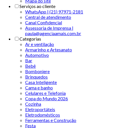
Mapa do site
Serviços ao cliente
WhatsApp | (21) 97971-2181
Central de atendimento
Canal Confidencial
Assessoria de Imprensa |
paula@agenciaamais.com.br
Categorias
Ar e ventilação
Armarinho e Artesanato
Automotivo
Bar
Bebê
Bomboniere
Brinquedos
Casa Inteligente
Cama e banho
Celulares e Telefonia
Copa do Mundo 2026
Cozinha
Eletroportáteis
Eletrodomésticos
Ferramentas e Construção
Festa