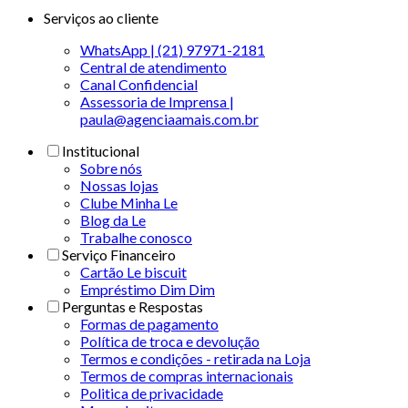
Serviços ao cliente
WhatsApp | (21) 97971-2181
Central de atendimento
Canal Confidencial
Assessoria de Imprensa |
paula@agenciaamais.com.br
Institucional
Sobre nós
Nossas lojas
Clube Minha Le
Blog da Le
Trabalhe conosco
Serviço Financeiro
Cartão Le biscuit
Empréstimo Dim Dim
Perguntas e Respostas
Formas de pagamento
Política de troca e devolução
Termos e condições - retirada na Loja
Termos de compras internacionais
Politica de privacidade