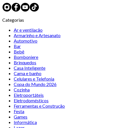
Categorias
Ar e ventilação
Armarinho e Artesanato
Automotivo
Bar
Bebê
Bomboniere
Brinquedos
Casa Inteligente
Cama e banho
Celulares e Telefonia
Copa do Mundo 2026
Cozinha
Eletroportáteis
Eletrodomésticos
Ferramentas e Construção
Festa
Games
Informática
Lazer