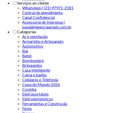
Serviços ao cliente
WhatsApp | (21) 97971-2181
Central de atendimento
Canal Confidencial
Assessoria de Imprensa |
paula@agenciaamais.com.br
Categorias
Ar e ventilação
Armarinho e Artesanato
Automotivo
Bar
Bebê
Bomboniere
Brinquedos
Casa Inteligente
Cama e banho
Celulares e Telefonia
Copa do Mundo 2026
Cozinha
Eletroportáteis
Eletrodomésticos
Ferramentas e Construção
Festa