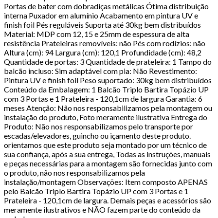
Portas de bater com dobradiças metálicas Ótima distribuição
interna Puxador em alumínio Acabamento em pintura UV e
finish foil Pés reguláveis Suporta até 30kg bem distribuídos
Material: MDP com 12, 15 e 25mm de espessura de alta
resistência Prateleiras removíveis: não Pés com rodízios: não
Altura (cm): 94 Largura (cm): 120,1 Profundidade (cm): 48,2
Quantidade de portas: 3 Quantidade de prateleira: 1 Tampo do
balcão incluso: Sim adaptável com pia: Não Revestimento:
Pintura UV e finish foil Peso suportado: 30kg bem distribuídos
Conteúdo da Embalagem: 1 Balcão Triplo Bartira Topázio UP
com 3 Portas e 1 Prateleira - 120,1cm de largura Garantia: 6
meses Atenção: Não nos responsabilizamos pela montagem ou
instalação do produto, Foto meramente ilustrativa Entrega do
Produto: Não nos responsabilizamos pelo transporte por
escadas/elevadores, guincho ou içamento deste produto.
orientamos que este produto seja montado por um técnico de
sua confiança, após a sua entrega, Todas as instruções, manuais
e peças necessárias para a montagem são fornecidas junto com
o produto, não nos responsabilizamos pela
instalação/montagem Observações: Item composto APENAS
pelo Balcão Triplo Bartira Topázio UP com 3 Portas e 1
Prateleira - 120,1cm de largura. Demais peças e acessórios são
meramente ilustrativos e NÃO fazem parte do conteúdo da