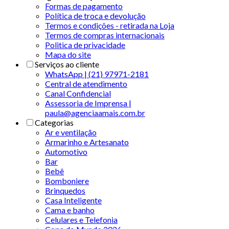
Formas de pagamento
Política de troca e devolução
Termos e condições - retirada na Loja
Termos de compras internacionais
Politica de privacidade
Mapa do site
Serviços ao cliente
WhatsApp | (21) 97971-2181
Central de atendimento
Canal Confidencial
Assessoria de Imprensa |
paula@agenciaamais.com.br
Categorias
Ar e ventilação
Armarinho e Artesanato
Automotivo
Bar
Bebê
Bomboniere
Brinquedos
Casa Inteligente
Cama e banho
Celulares e Telefonia