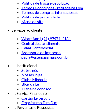
Política de troca e devolução
Termos e condições - retirada na Loja
Termos de compras internacionais
Politica de privacidade
Mapa do site
Serviços ao cliente
WhatsApp | (21) 97971-2181
Central de atendimento
Canal Confidencial
Assessoria de Imprensa |
paula@agenciaamais.com.br
Institucional
Sobre nós
Nossas lojas
Clube Minha Le
Blog da Le
Trabalhe conosco
Serviço Financeiro
Cartão Le biscuit
Empréstimo Dim Dim
Perguntas e Respostas