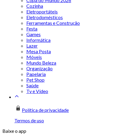
Copa do Mundo 2026
Cozinha
Eletroportáteis
Eletrodomésticos
Ferramentas e Construção
Festa
Games
Informática
Lazer
Mesa Posta
Móveis
Mundo Beleza
Organização
Papelaria
Pet Shop
Saúde
Tv e Vídeo
Política de privacidade
Termos de uso
Baixe o app