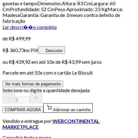
gavetas e tampoDimensões:Altura: 83 CmLargura: 60
CmProfundidade: 52 CmPeso Aproximado: 23 KgMarca:
MadesaGarantia: Garantia de 3 meses contra defeito de
fabricação
Ler descri��o completa
de
R$ 499,99
R$ 360,73
no PIX
Desconto
ou
R$ 439,92
em até
10x de R$ 43,99 sem juros
Parcele em até
10
x com o cartão
Le Biscuit
Ver mais formas de pagamento
Selecione ou digite a quantidade desejada
COMPRAR AGORA
Adicionar ao carrinho
Vendido e entregue por:
WEBCONTINENTAL
MARKETPLACE
Consultar frete e prazo