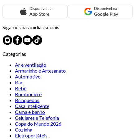
Siga-nos nas mídias sociais
Categorias
Ar e ventilação
Armarinho e Artesanato
Automotivo
Bar
Bebê
Bomboniere
Brinquedos
Casa Inteligente
Cama e banho
Celulares e Telefonia
Copa do Mundo 2026
Cozinha
Eletroportáteis