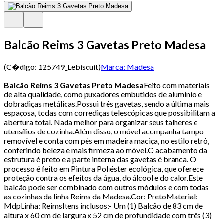
Balcão Reims 3 Gavetas Preto Madesa
(C�digo:
125749_Lebiscuit
)
Marca:
Madesa
Balcão Reims 3 Gavetas Preto Madesa
Feito com materiais
de alta qualidade, como puxadores embutidos de alumínio e
dobradiças metálicas.Possui três gavetas, sendo a última mais
espaçosa, todas com corrediças telescópicas que possibilitam a
abertura total. Nada melhor para organizar seus talheres e
utensílios de cozinha.Além disso, o móvel acompanha tampo
removível e conta com pés em madeira maciça, no estilo retrô,
conferindo beleza e mais firmeza ao móvel.O acabamento da
estrutura é preto e a parte interna das gavetas é branca. O
processo é feito em Pintura Poliéster ecológica, que oferece
proteção contra os efeitos da água, do álcool e do calor.Este
balcão pode ser combinado com outros módulos e com todas
as cozinhas da linha Reims da Madesa.Cor: PretoMaterial:
MdpLinha: ReimsItens inclusos:- Um (1) Balcão de 83 cm de
altura x 60 cm de largura x 52 cm de profundidade com três (3)