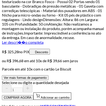
texturizado na cor Branco Fosco - Possui 02 Portas sendo 01
basculante - Dobradiças de pressão metálicas - 01 Gaveta com
corrediças telescópicas - Material dos puxadores em ABS - 01
Nicho para micro-ondas ou forno - Kit 05 pés de plástico com
regulagens - Lindo designDimensões: Altura: 86 cm Largura:
105 cm Profundidade: 50 cmAtenção: Não realizamos a
montagem ou instalação do produto, porém acompanha manual
de instruções.Importante: Imprescindível a conferência no ato
da entrega. Em caso de anormalidade, recuse.
Ler descri��o completa
R$ 325,28
no PIX
Desconto
ou
R$ 396,68
em até
10x de R$ 39,66 sem juros
Parcele em até
10
x com o cartão
Le Biscuit
Ver mais formas de pagamento
Selecione ou digite a quantidade desejada
COMPRAR AGORA
Adicionar ao carrinho