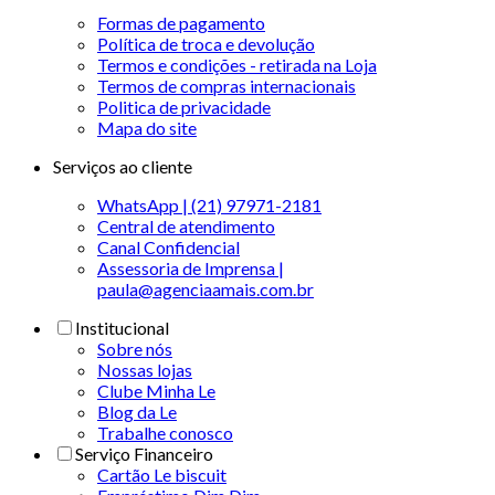
Formas de pagamento
Política de troca e devolução
Termos e condições - retirada na Loja
Termos de compras internacionais
Politica de privacidade
Mapa do site
Serviços ao cliente
WhatsApp | (21) 97971-2181
Central de atendimento
Canal Confidencial
Assessoria de Imprensa |
paula@agenciaamais.com.br
Institucional
Sobre nós
Nossas lojas
Clube Minha Le
Blog da Le
Trabalhe conosco
Serviço Financeiro
Cartão Le biscuit