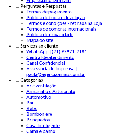
Empréstimo Dim Dim
Perguntas e Respostas
Formas de pagamento
Política de troca e devolução
Termos e condições - retirada na Loja
Termos de compras internacionais
Politica de privacidade
Mapa do site
Serviços ao cliente
WhatsApp | (21) 97971-2181
Central de atendimento
Canal Confidencial
Assessoria de Imprensa |
paula@agenciaamais.com.br
Categorias
Ar e ventilação
Armarinho e Artesanato
Automotivo
Bar
Bebê
Bomboniere
Brinquedos
Casa Inteligente
Cama e banho