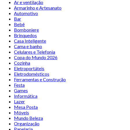
Ar e ventilação
Armarinho e Artesanato
Automotivo
Bar
Bebê
Bomboniere
Brinquedos
Casa Inteligente
Cama e banho
Celulares e Telefonia
Copa do Mundo 2026
Cozinha
Eletroportáteis
Eletrodomésticos
Ferramentas e Construção
Festa
Games
Informática
Lazer
Mesa Posta
Móveis
Mundo Beleza
Organização
Papelaria