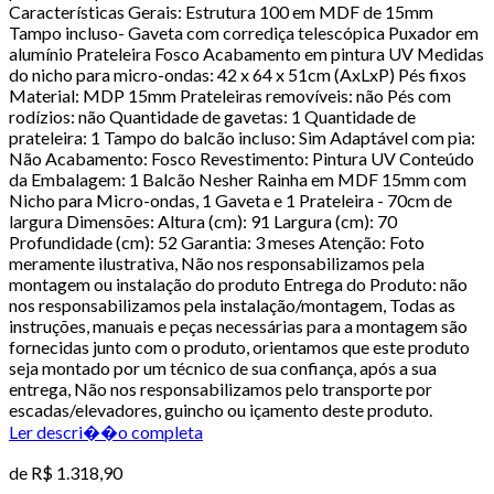
Características Gerais: Estrutura 100 em MDF de 15mm
Tampo incluso- Gaveta com corrediça telescópica Puxador em
alumínio Prateleira Fosco Acabamento em pintura UV Medidas
do nicho para micro-ondas: 42 x 64 x 51cm (AxLxP) Pés fixos
Material: MDP 15mm Prateleiras removíveis: não Pés com
rodízios: não Quantidade de gavetas: 1 Quantidade de
prateleira: 1 Tampo do balcão incluso: Sim Adaptável com pia:
Não Acabamento: Fosco Revestimento: Pintura UV Conteúdo
da Embalagem: 1 Balcão Nesher Rainha em MDF 15mm com
Nicho para Micro-ondas, 1 Gaveta e 1 Prateleira - 70cm de
largura Dimensões: Altura (cm): 91 Largura (cm): 70
Profundidade (cm): 52 Garantia: 3 meses Atenção: Foto
meramente ilustrativa, Não nos responsabilizamos pela
montagem ou instalação do produto Entrega do Produto: não
nos responsabilizamos pela instalação/montagem, Todas as
instruções, manuais e peças necessárias para a montagem são
fornecidas junto com o produto, orientamos que este produto
seja montado por um técnico de sua confiança, após a sua
entrega, Não nos responsabilizamos pelo transporte por
escadas/elevadores, guincho ou içamento deste produto.
Ler descri��o completa
de
R$ 1.318,90