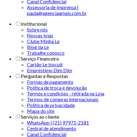
Canal Confidencial
Assessoria de Imprensa |
paula@agenciaamais.com.br
Institucional
Sobre nós
Nossas lojas
Clube Minha Le
Blog da Le
Trabalhe conosco
Serviço Financeiro
Cartão Le biscuit
Empréstimo Dim Dim
Perguntas e Respostas
Formas de pagamento
Política de troca e devolução
Termos e condições - retirada na Loja
Termos de compras internacionais
Politica de privacidade
Mapa do site
Serviços ao cliente
WhatsApp | (21) 97971-2181
Central de atendimento
Canal Confidencial