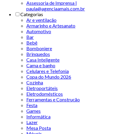
Assessoria de Imprensa |
paula@agenciaamais.com.br
Categorias
Ar e ventilação
Armarinho e Artesanato
Automotivo
Bar
Bebê
Bomboniere
Brinquedos
Casa Inteligente
Cama e banho
Celulares e Telefonia
Copa do Mundo 2026
Cozinha
Eletroportáteis
Eletrodomésticos
Ferramentas e Construção
Festa
Games
Informática
Lazer
Mesa Posta
Móveis