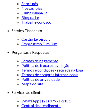
Sobre nós
Nossas lojas
Clube Minha Le
Blog da Le
Trabalhe conosco
Serviço Financeiro
Cartão Le biscuit
Empréstimo Dim Dim
Perguntas e Respostas
Formas de pagamento
Política de troca e devolução
Termos e condições - retirada na Loja
Termos de compras internacionais
Politica de privacidade
Mapa do site
Serviços ao cliente
WhatsApp | (21) 97971-2181
Central de atendimento