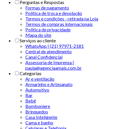
Perguntas e Respostas
Formas de pagamento
Política de troca e devolução
Termos e condições - retirada na Loja
Termos de compras internacionais
Politica de privacidade
Mapa do site
Serviços ao cliente
WhatsApp | (21) 97971-2181
Central de atendimento
Canal Confidencial
Assessoria de Imprensa |
paula@agenciaamais.com.br
Categorias
Ar e ventilação
Armarinho e Artesanato
Automotivo
Bar
Bebê
Bomboniere
Brinquedos
Casa Inteligente
Cama e banho
Celulares e Telefonia