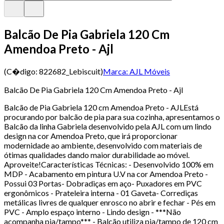
Balcão De Pia Gabriela 120 Cm
Amendoa Preto - Ajl
(C�digo:
822682_Lebiscuit
)
Marca:
AJL Móveis
Balcão De Pia Gabriela 120 Cm Amendoa Preto - Ajl
Balcão de Pia Gabriela 120 cm Amendoa Preto - AJLEstá
procurando por balcão de pia para sua cozinha, apresentamos o
Balcão da linha Gabriela desenvolvido pela AJL com um lindo
design na cor Amendoa Preto, que irá proporcionar
modernidade ao ambiente, desenvolvido com materiais de
ótimas qualidades dando maior durabilidade ao móvel.
Aproveite!Características Técnicas: - Desenvolvido 100% em
MDP - Acabamento em pintura U.V na cor Amendoa Preto -
Possui 03 Portas- Dobradiças em aço- Puxadores em PVC
ergonômicos - Prateleira interna - 01 Gaveta- Corrediças
metálicas livres de qualquer enrosco no abrir e fechar - Pés em
PVC - Amplo espaço interno - Lindo design - ***Não
acompanha pia/tampo*** - Balcão utiliza pia/tampo de 120 cm