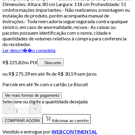
Dimensões: Altura: 80 cm Largura: 118 cm Profundidade: 51
cmInformações importantes:- Não realizamos a montagem ou
instalação do produto, porém acompanha manual de
instruções.- Toda mercadoria segue segurada contra qualquer
sinistro, em caso de anormalidade, recuse.- As caixas ou
pacotes possuem identificação com o nome, cidade e
quantidades de volumes relativos à compra para conferencia
do recebedor.
Ler descri��o completa
R$ 225,82
no PIX
Desconto
ou
R$ 275,39
em até
9x de R$ 30,59 sem juros
Parcele em até
9
x com o cartão
Le Biscuit
Ver mais formas de pagamento
Selecione ou digite a quantidade desejada
COMPRAR AGORA
Adicionar ao carrinho
Vendido e entregue por:
WEBCONTINENTAL