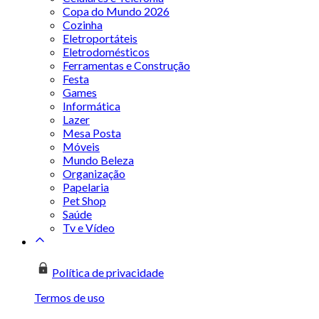
Copa do Mundo 2026
Cozinha
Eletroportáteis
Eletrodomésticos
Ferramentas e Construção
Festa
Games
Informática
Lazer
Mesa Posta
Móveis
Mundo Beleza
Organização
Papelaria
Pet Shop
Saúde
Tv e Vídeo
Política de privacidade
Termos de uso