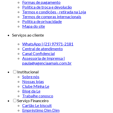
Formas de pagamento
Política de troca e devolução
Termos e condições - retirada na Loja
Termos de compras internacionais
Politica de privacidade
Mapa do site
Serviços ao cliente
WhatsApp | (21) 97971-2181
Central de atendimento
Canal Confidencial
Assessoria de Imprensa |
paula@agenciaamais.com.br
Institucional
Sobre nós
Nossas lojas
Clube Minha Le
Blog da Le
Trabalhe conosco
Serviço Financeiro
Cartão Le biscuit
Empréstimo Dim Dim