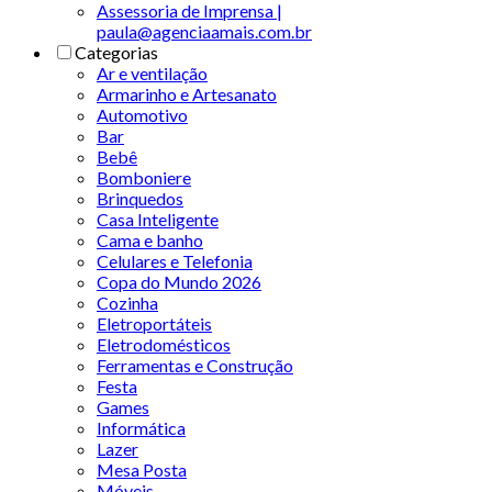
Assessoria de Imprensa |
paula@agenciaamais.com.br
Categorias
Ar e ventilação
Armarinho e Artesanato
Automotivo
Bar
Bebê
Bomboniere
Brinquedos
Casa Inteligente
Cama e banho
Celulares e Telefonia
Copa do Mundo 2026
Cozinha
Eletroportáteis
Eletrodomésticos
Ferramentas e Construção
Festa
Games
Informática
Lazer
Mesa Posta
Móveis