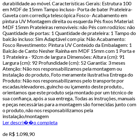
durabilidade ao móvel. Características Gerais: Estrutura 100
em MDF de 15mm Tampo incluso- Porta de bater Prateleira-
Gaveta com corrediça telescópica Fosco- Acabamento em
pintura UV Montagem direita ou esquerda Pés fixos Material:
MDF 15mm Prateleiras removíveis: não Pés com rodízios: não
Quantidade de portas: 1 Quantidade de prateleira: 1 Tampo do
balcão incluso: Sim Adaptável com pia: Não Acabamento:
Fosco Revestimento: Pintura UV Conteúdo da Embalagem: 1
Balcão de Canto Nesher Rainha em MDF 15mm com 1 Porta e
1 Prateleira - 92cm de largura Dimensões: Altura (cm): 91
Largura (cm): 92 Profundidade (cm): 52 Garantia: 3 meses
Atenção: Não nos responsabilizamos pela montagem ou
instalação do produto, Foto meramente ilustrativa Entrega do
Produto: Não nos responsabilizamos pelo transporte por
escadas/elevadores, guincho ou içamento deste produto.,
orientamos que este produto seja montado por um técnico de
sua confiança, após a sua entrega, Todas as instruções, manuais
e peças necessárias para a montagem são fornecidas junto com
o produto, não nos responsabilizamos pela
instalação/montagem
Ler descri��o completa
de
R$ 1.098,90