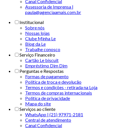
Canal Confidencial
Assessoria de Imprensa |
paula@agenciaamais.com.br
Institucional
Sobre nós
Nossas lojas
Clube Minha Le
Blog da Le
Trabalhe conosco
Serviço Financeiro
Cartão Le biscuit
Empréstimo Dim Dim
Perguntas e Respostas
Formas de pagamento
Política de troca e devolução
Termos e condições - retirada na Loja
Termos de compras internacionais
Politica de privacidade
Mapa do site
Serviços ao cliente
WhatsApp | (21) 97971-2181
Central de atendimento
Canal Confidencial