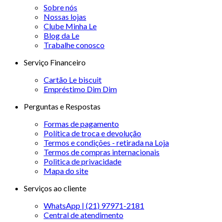
Sobre nós
Nossas lojas
Clube Minha Le
Blog da Le
Trabalhe conosco
Serviço Financeiro
Cartão Le biscuit
Empréstimo Dim Dim
Perguntas e Respostas
Formas de pagamento
Política de troca e devolução
Termos e condições - retirada na Loja
Termos de compras internacionais
Politica de privacidade
Mapa do site
Serviços ao cliente
WhatsApp | (21) 97971-2181
Central de atendimento