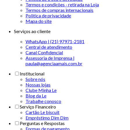
Termos e condições - retirada na Loja
Termos de compras internacionais
Politica de privacidade
Mapa do site
Serviços ao cliente
WhatsApp | (21) 97971-2181
Central de atendimento
Canal Confidencial
Assessoria de Imprensa |
paula@agenciaamais.com.br
Institucional
Sobre nós
Nossas lojas
Clube Minha Le
Blog da Le
Trabalhe conosco
Serviço Financeiro
Cartão Le biscuit
Empréstimo Dim Dim
Perguntas e Respostas
Formas de pagamento