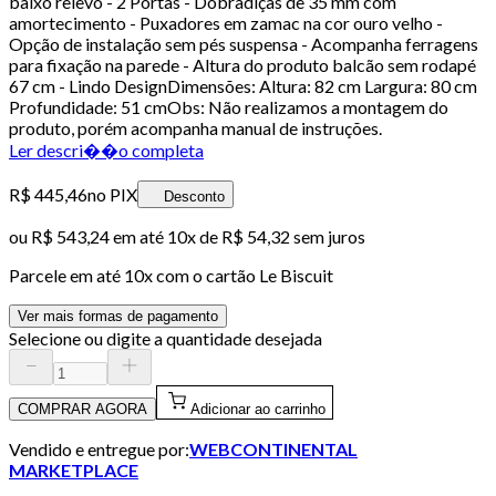
baixo relevo - 2 Portas - Dobradiças de 35 mm com
amortecimento - Puxadores em zamac na cor ouro velho -
Opção de instalação sem pés suspensa - Acompanha ferragens
para fixação na parede - Altura do produto balcão sem rodapé
67 cm - Lindo DesignDimensões: Altura: 82 cm Largura: 80 cm
Profundidade: 51 cmObs: Não realizamos a montagem do
produto, porém acompanha manual de instruções.
Ler descri��o completa
R$ 445,46
no PIX
Desconto
ou
R$ 543,24
em até
10x de R$ 54,32 sem juros
Parcele em até
10
x com o cartão
Le Biscuit
Ver mais formas de pagamento
Selecione ou digite a quantidade desejada
COMPRAR AGORA
Adicionar ao carrinho
Vendido e entregue por:
WEBCONTINENTAL
MARKETPLACE