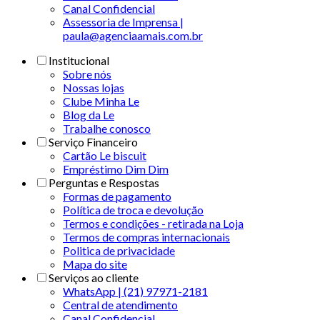
Canal Confidencial
Assessoria de Imprensa |
paula@agenciaamais.com.br
Institucional
Sobre nós
Nossas lojas
Clube Minha Le
Blog da Le
Trabalhe conosco
Serviço Financeiro
Cartão Le biscuit
Empréstimo Dim Dim
Perguntas e Respostas
Formas de pagamento
Política de troca e devolução
Termos e condições - retirada na Loja
Termos de compras internacionais
Politica de privacidade
Mapa do site
Serviços ao cliente
WhatsApp | (21) 97971-2181
Central de atendimento
Canal Confidencial