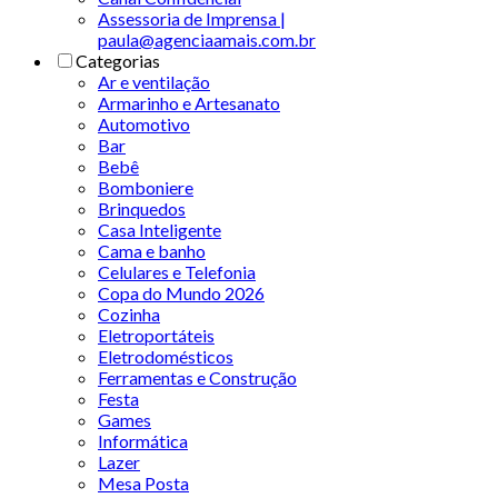
Assessoria de Imprensa |
paula@agenciaamais.com.br
Categorias
Ar e ventilação
Armarinho e Artesanato
Automotivo
Bar
Bebê
Bomboniere
Brinquedos
Casa Inteligente
Cama e banho
Celulares e Telefonia
Copa do Mundo 2026
Cozinha
Eletroportáteis
Eletrodomésticos
Ferramentas e Construção
Festa
Games
Informática
Lazer
Mesa Posta