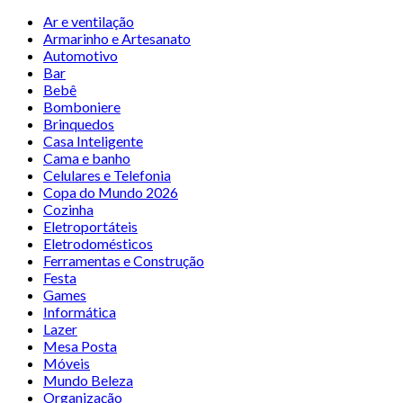
Ar e ventilação
Armarinho e Artesanato
Automotivo
Bar
Bebê
Bomboniere
Brinquedos
Casa Inteligente
Cama e banho
Celulares e Telefonia
Copa do Mundo 2026
Cozinha
Eletroportáteis
Eletrodomésticos
Ferramentas e Construção
Festa
Games
Informática
Lazer
Mesa Posta
Móveis
Mundo Beleza
Organização