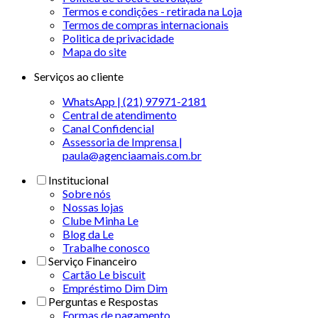
Termos e condições - retirada na Loja
Termos de compras internacionais
Politica de privacidade
Mapa do site
Serviços ao cliente
WhatsApp | (21) 97971-2181
Central de atendimento
Canal Confidencial
Assessoria de Imprensa |
paula@agenciaamais.com.br
Institucional
Sobre nós
Nossas lojas
Clube Minha Le
Blog da Le
Trabalhe conosco
Serviço Financeiro
Cartão Le biscuit
Empréstimo Dim Dim
Perguntas e Respostas
Formas de pagamento