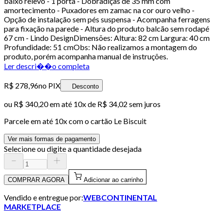
baixo relevo - 1 porta - Dobradiças de 35 mm com
amortecimento - Puxadores em zamac na cor ouro velho -
Opção de instalação sem pés suspensa - Acompanha ferragens
para fixação na parede - Altura do produto balcão sem rodapé
67 cm - Lindo DesignDimensões: Altura: 82 cm Largura: 40 cm
Profundidade: 51 cmObs: Não realizamos a montagem do
produto, porém acompanha manual de instruções.
Ler descri��o completa
R$ 278,96
no PIX
Desconto
ou
R$ 340,20
em até
10x de R$ 34,02 sem juros
Parcele em até
10
x com o cartão
Le Biscuit
Ver mais formas de pagamento
Selecione ou digite a quantidade desejada
COMPRAR AGORA
Adicionar ao carrinho
Vendido e entregue por:
WEBCONTINENTAL
MARKETPLACE