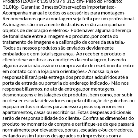
Produto (LxAxP): 135,8 x 87 x 31,5 cm- Peso do Produto:
31,8Kg- Garantia: 3 mesesObservações importantes:-
Acompanha manual e todos os acessórios para montagem-
Recomendamos que a montagem seja feita por um profissional-
As imagens são meramente ilustrativas e não acompanham
objetos de decoração e eletros.- Pode haver alguma diferença
de tonalidade entre a imagem e o produto, por conta do
tratamento de imagens e a calibração de cores da sua tela.-
Todos os nossos produtos são enviados devidamente
embalados e com total segurança.- Ao receber o produto o
cliente deve verificar as condições da embalagem, havendo
alguma avaria não assine o comprovante de recebimento, entre
em contato com a loja para orientações.- A nossa loja se
responsabilizará pela entrega dos produtos adquiridos até a
porta de entrada ou portaria do endereço indicado.- Não nos
responsabilizamos, no ato da entrega, por montagens,
desmontagens e instalações de produtos, bem como, por subir
ou descer escadas/elevadores ou pela utilização de guinchos ou
equipamentos similares para acesso a pisos superiores em
apartamentos, casas ou escritórios. Estas despesas adicionais
serão de responsabilidade do cliente.- Confira as dimensões do
produto no momento da compra e certifique-se de que passará
normalmente por elevadores, portas, escadas e/ou corredores,
evitando assim futuros desagrados ou imprevistos com a