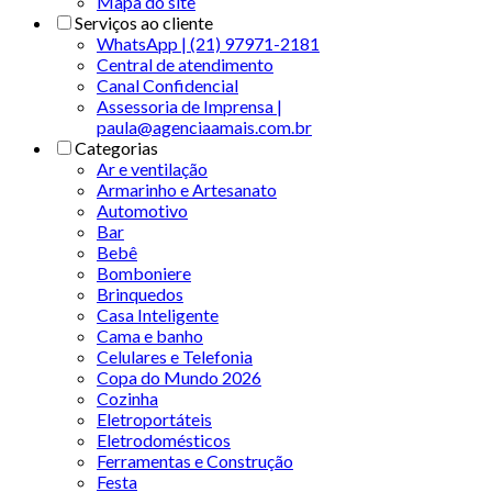
Mapa do site
Serviços ao cliente
WhatsApp | (21) 97971-2181
Central de atendimento
Canal Confidencial
Assessoria de Imprensa |
paula@agenciaamais.com.br
Categorias
Ar e ventilação
Armarinho e Artesanato
Automotivo
Bar
Bebê
Bomboniere
Brinquedos
Casa Inteligente
Cama e banho
Celulares e Telefonia
Copa do Mundo 2026
Cozinha
Eletroportáteis
Eletrodomésticos
Ferramentas e Construção
Festa