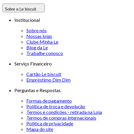
Sobre a Le biscuit
Institucional
Sobre nós
Nossas lojas
Clube Minha Le
Blog da Le
Trabalhe conosco
Serviço Financeiro
Cartão Le biscuit
Empréstimo Dim Dim
Perguntas e Respostas
Formas de pagamento
Política de troca e devolução
Termos e condições - retirada na Loja
Termos de compras internacionais
Politica de privacidade
Mapa do site