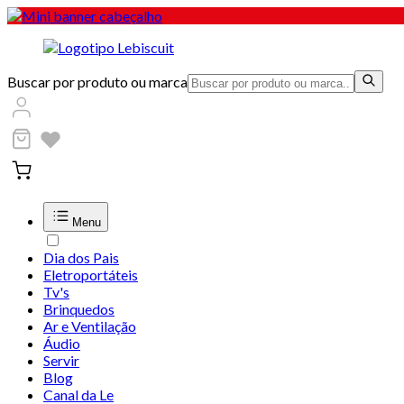
Buscar por produto ou marca
Menu
Dia dos Pais
Eletroportáteis
Tv's
Brinquedos
Ar e Ventilação
Áudio
Servir
Blog
Canal da Le