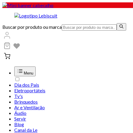
Buscar por produto ou marca
Menu
Dia dos Pais
Eletroportáteis
Tv's
Brinquedos
Ar e Ventilação
Áudio
Servir
Blog
Canal da Le