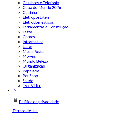
Celulares e Telefonia
Copa do Mundo 2026
Cozinha
Eletroportáteis
Eletrodomésticos
Ferramentas e Construção
Festa
Games
Informática
Lazer
Mesa Posta
Móveis
Mundo Beleza
Organização
Papelaria
Pet Shop
Saúde
Tv e Vídeo
Política de privacidade
Termos de uso