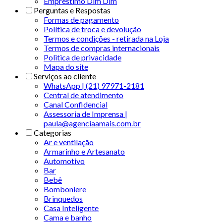
Empréstimo Dim Dim
Perguntas e Respostas
Formas de pagamento
Política de troca e devolução
Termos e condições - retirada na Loja
Termos de compras internacionais
Politica de privacidade
Mapa do site
Serviços ao cliente
WhatsApp | (21) 97971-2181
Central de atendimento
Canal Confidencial
Assessoria de Imprensa |
paula@agenciaamais.com.br
Categorias
Ar e ventilação
Armarinho e Artesanato
Automotivo
Bar
Bebê
Bomboniere
Brinquedos
Casa Inteligente
Cama e banho