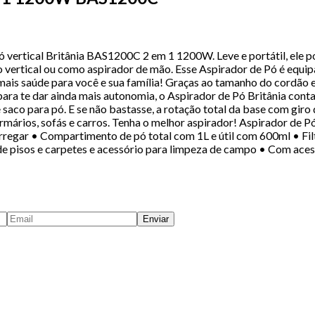
pó vertical Britânia BAS1200C 2 em 1 1200W. Leve e portátil, ele 
to vertical ou como aspirador de mão. Esse Aspirador de Pó é equip
mais saúde para você e sua família! Graças ao tamanho do cordão 
para te dar ainda mais autonomia, o Aspirador de Pó Britânia cont
 saco para pó. E se não bastasse, a rotação total da base com giro
s, armários, sofás e carros. Tenha o melhor aspirador! Aspirador 
rregar • Compartimento de pó total com 1L e útil com 600ml • Fi
e pisos e carpetes e acessório para limpeza de campo • Com acess
Enviar