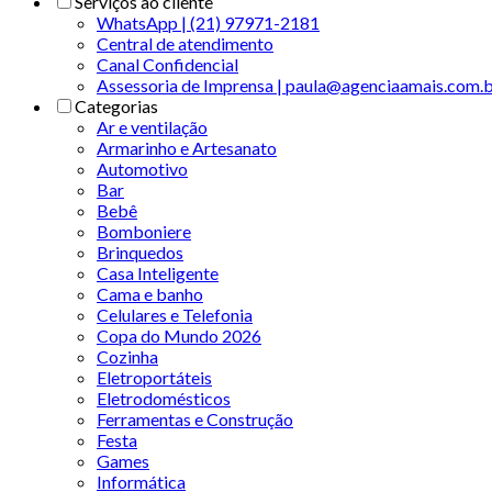
Serviços ao cliente
WhatsApp | (21) 97971-2181
Central de atendimento
Canal Confidencial
Assessoria de Imprensa | paula@agenciaamais.com.
Categorias
Ar e ventilação
Armarinho e Artesanato
Automotivo
Bar
Bebê
Bomboniere
Brinquedos
Casa Inteligente
Cama e banho
Celulares e Telefonia
Copa do Mundo 2026
Cozinha
Eletroportáteis
Eletrodomésticos
Ferramentas e Construção
Festa
Games
Informática