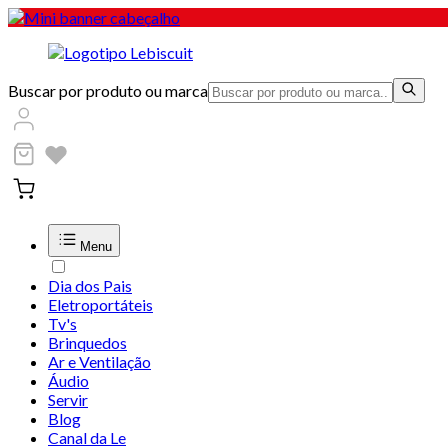
Buscar por produto ou marca
Menu
Dia dos Pais
Eletroportáteis
Tv's
Brinquedos
Ar e Ventilação
Áudio
Servir
Blog
Canal da Le