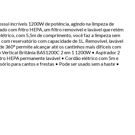
possui incríveis 1200W de potência, agindo na limpeza de
ado com filtro HEPA, um filtro removível e lavável que retém
elétrico, com 5,5m de comprimento, você faz a limpeza sem
a com reservatório com capacidade de 1L. Removível, lavável
 de 360° permite alcançar até os cantinhos mais difíceis com
de Pó Vertical Britânia BAS1200C 2 em 1 1200W • Aspirador 2
ltro HEPA permanente lavável • Cordão elétrico com 5m e
ório para cantos e frestas • Pode ser usado sem a haste •