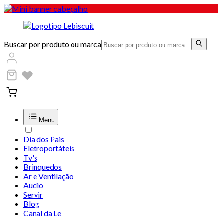
Buscar por produto ou marca
Menu
Dia dos Pais
Eletroportáteis
Tv's
Brinquedos
Ar e Ventilação
Áudio
Servir
Blog
Canal da Le