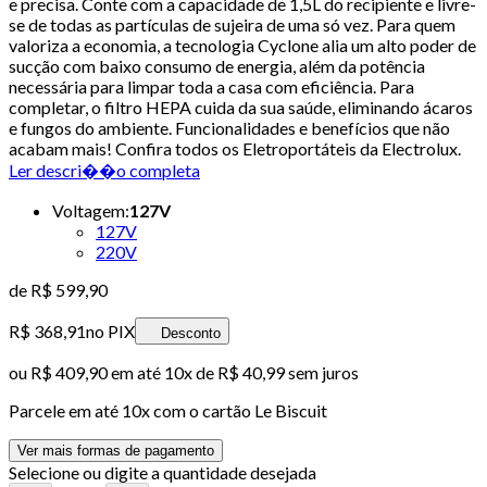
e precisa. Conte com a capacidade de 1,5L do recipiente e livre-
se de todas as partículas de sujeira de uma só vez. Para quem
valoriza a economia, a tecnologia Cyclone alia um alto poder de
sucção com baixo consumo de energia, além da potência
necessária para limpar toda a casa com eficiência. Para
completar, o filtro HEPA cuida da sua saúde, eliminando ácaros
e fungos do ambiente. Funcionalidades e benefícios que não
acabam mais! Confira todos os Eletroportáteis da Electrolux.
Ler descri��o completa
Voltagem
:
127V
127V
220V
de
R$ 599,90
R$ 368,91
no PIX
Desconto
ou
R$ 409,90
em até
10x de R$ 40,99 sem juros
Parcele em até
10
x com o cartão
Le Biscuit
Ver mais formas de pagamento
Selecione ou digite a quantidade desejada