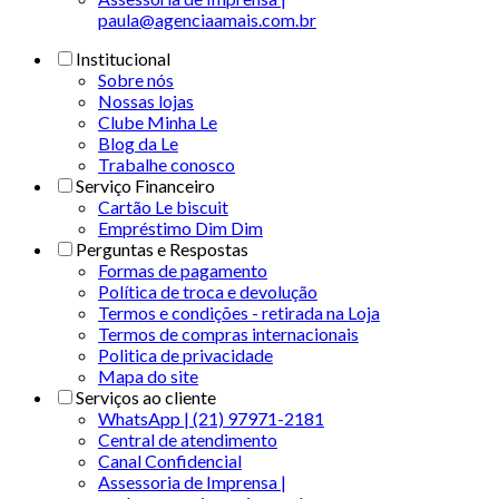
paula@agenciaamais.com.br
Institucional
Sobre nós
Nossas lojas
Clube Minha Le
Blog da Le
Trabalhe conosco
Serviço Financeiro
Cartão Le biscuit
Empréstimo Dim Dim
Perguntas e Respostas
Formas de pagamento
Política de troca e devolução
Termos e condições - retirada na Loja
Termos de compras internacionais
Politica de privacidade
Mapa do site
Serviços ao cliente
WhatsApp | (21) 97971-2181
Central de atendimento
Canal Confidencial
Assessoria de Imprensa |