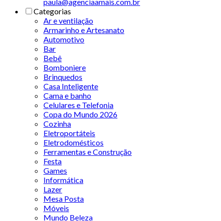
paula@agenciaamais.com.br
Categorias
Ar e ventilação
Armarinho e Artesanato
Automotivo
Bar
Bebê
Bomboniere
Brinquedos
Casa Inteligente
Cama e banho
Celulares e Telefonia
Copa do Mundo 2026
Cozinha
Eletroportáteis
Eletrodomésticos
Ferramentas e Construção
Festa
Games
Informática
Lazer
Mesa Posta
Móveis
Mundo Beleza