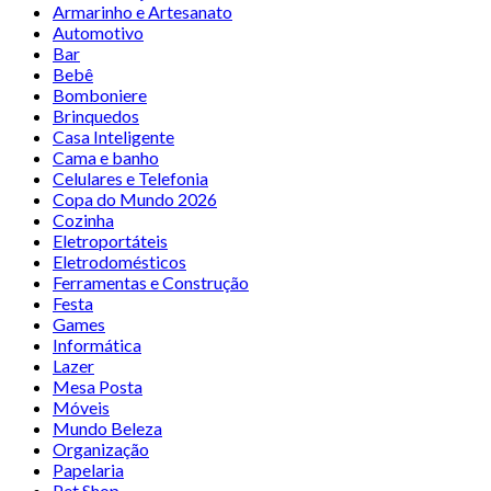
Armarinho e Artesanato
Automotivo
Bar
Bebê
Bomboniere
Brinquedos
Casa Inteligente
Cama e banho
Celulares e Telefonia
Copa do Mundo 2026
Cozinha
Eletroportáteis
Eletrodomésticos
Ferramentas e Construção
Festa
Games
Informática
Lazer
Mesa Posta
Móveis
Mundo Beleza
Organização
Papelaria
Pet Shop