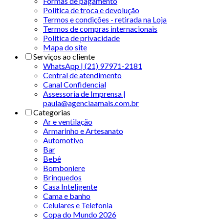
Formas de pagamento
Política de troca e devolução
Termos e condições - retirada na Loja
Termos de compras internacionais
Politica de privacidade
Mapa do site
Serviços ao cliente
WhatsApp | (21) 97971-2181
Central de atendimento
Canal Confidencial
Assessoria de Imprensa |
paula@agenciaamais.com.br
Categorias
Ar e ventilação
Armarinho e Artesanato
Automotivo
Bar
Bebê
Bomboniere
Brinquedos
Casa Inteligente
Cama e banho
Celulares e Telefonia
Copa do Mundo 2026