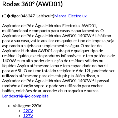
Rodas 360° (AWD01)
(C�digo:
846347_Lebiscuit
)
Marca:
Electrolux
Aspirador de Pó e Água Hidrolux Electrolux AWD01,
multifuncional e compacto para casas e apartamentos. O
Aspirador de Pó e Água Hidrolux AWD01 1400W 5L é ótimo
para a sua casa, vai te auxiliar em qualquer tipo de limpeza, seja
aspirando a sujeira ou simplesmente a água. O motor do
Aspirador Hidrolux AWD01 aspira pó e qualquer tipo de
resíduo líquido, exceto produtos inflamáveis, e tem potência de
1400W e um alto poder de sucção de resíduos sólidos ou
líquidos.Aspira até mesmo lama e tem capacidade no barril
para até 5L. O volume total do recipiente é de 12L, podendo ser
utilizado até mesmo para desentupir pia. Além disso, o
Aspirador de Pó e Água Hidrolux AWD01 1400W 5L possui
também a função sopro, e pode ser utilizado para encher
balões, colchões de ar, acender churrasqueira e outros.
Ler descri��o completa
Voltagem
:
220V
220V
127V