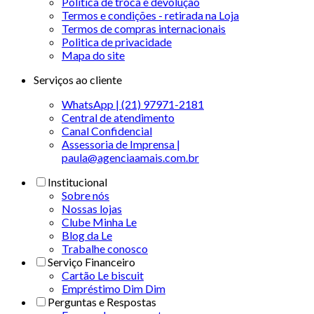
Política de troca e devolução
Termos e condições - retirada na Loja
Termos de compras internacionais
Politica de privacidade
Mapa do site
Serviços ao cliente
WhatsApp | (21) 97971-2181
Central de atendimento
Canal Confidencial
Assessoria de Imprensa |
paula@agenciaamais.com.br
Institucional
Sobre nós
Nossas lojas
Clube Minha Le
Blog da Le
Trabalhe conosco
Serviço Financeiro
Cartão Le biscuit
Empréstimo Dim Dim
Perguntas e Respostas