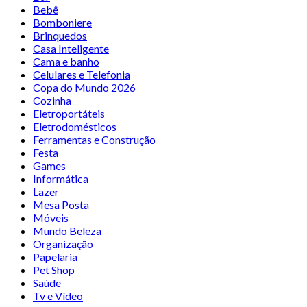
Bebê
Bomboniere
Brinquedos
Casa Inteligente
Cama e banho
Celulares e Telefonia
Copa do Mundo 2026
Cozinha
Eletroportáteis
Eletrodomésticos
Ferramentas e Construção
Festa
Games
Informática
Lazer
Mesa Posta
Móveis
Mundo Beleza
Organização
Papelaria
Pet Shop
Saúde
Tv e Vídeo