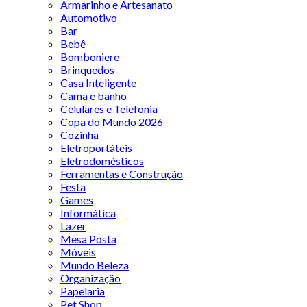
Armarinho e Artesanato
Automotivo
Bar
Bebê
Bomboniere
Brinquedos
Casa Inteligente
Cama e banho
Celulares e Telefonia
Copa do Mundo 2026
Cozinha
Eletroportáteis
Eletrodomésticos
Ferramentas e Construção
Festa
Games
Informática
Lazer
Mesa Posta
Móveis
Mundo Beleza
Organização
Papelaria
Pet Shop