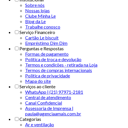
Sobre nós
Nossas lojas
Clube Minha Le
Blog da Le
Trabalhe conosco
Serviço Financeiro
Cartão Le biscuit
Empréstimo Dim Dim
Perguntas e Respostas
Formas de pagamento
Política de troca e devolução
Termos e condições - retirada na Loja
Termos de compras internacionais
Politica de privacidade
Mapa do site
Serviços ao cliente
WhatsApp | (21) 97971-2181
Central de atendimento
Canal Confidencial
Assessoria de Imprensa |
paula@agenciaamais.com.br
Categorias
Ar e ventilação