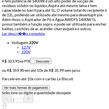
e tem potência de 1400W e um alto poder de sucção de
resíduos sólidos ou líquidos.Aspira até mesmo lama e tem
capacidade no barril para até 5L. O volume total do recipiente é
de 12L, podendo ser utilizado até mesmo para desentupir pia.
Além disso, o Aspirador de Pó e Água AWDFS 1400W 5L
possui também a função sopro, e pode ser utilizado para encher
balões, colchões de ar, acender churrasqueira e outros.
Ler descri��o completa
Voltagem
:
220V
127V
220V
R$ 323,91
no PIX
Desconto
ou
R$ 359,90
em até
10x de R$ 35,99 sem juros
Parcele em até
10
x com o cartão
Le Biscuit
Ver mais formas de pagamento
Selecione ou digite a quantidade desejada