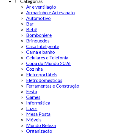
Categorias
Ar e ventilação
Armarinho e Artesanato
Automotivo
Bar
Bebê
Bomboniere
Brinquedos
Casa Inteligente
Cama e banho
Celulares e Telefonia
Copa do Mundo 2026
Cozinha
Eletroportáteis
Eletrodomésticos
Ferramentas e Construção
Festa
Games
Informática
Lazer
Mesa Posta
Móveis
Mundo Beleza
Organização