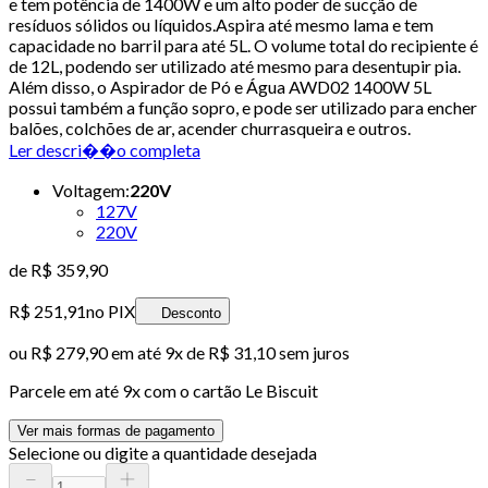
e tem potência de 1400W e um alto poder de sucção de
resíduos sólidos ou líquidos.Aspira até mesmo lama e tem
capacidade no barril para até 5L. O volume total do recipiente é
de 12L, podendo ser utilizado até mesmo para desentupir pia.
Além disso, o Aspirador de Pó e Água AWD02 1400W 5L
possui também a função sopro, e pode ser utilizado para encher
balões, colchões de ar, acender churrasqueira e outros.
Ler descri��o completa
Voltagem
:
220V
127V
220V
de
R$ 359,90
R$ 251,91
no PIX
Desconto
ou
R$ 279,90
em até
9x de R$ 31,10 sem juros
Parcele em até
9
x com o cartão
Le Biscuit
Ver mais formas de pagamento
Selecione ou digite a quantidade desejada