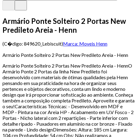
Armário Ponte Solteiro 2 Portas New
Predileto Areia - Henn
(C�digo:
849620_Lebiscuit
)
Marca:
Moveis Henn
Armário Ponte Solteiro 2 Portas New Predileto Areia - Henn
Armário Ponte Solteiro 2 Portas New Predileto Areia - HennO
Armário Ponte 2 Portas da linha New Predileto foi
desenvolvido com materiais de ótimas qualidades pela Henn
pensando em sua praticidade na hora de organizar seus
pertences e objetos decorativos, conta um lindo e moderno
design que irá proporcionar sofisticação ao ambiente. Conheça
também a composição completa Predileto. Aproveite e garanta
o seu!Características Técnicas: - Desenvolvido em MDF e
MDP - Pintura na cor Areia HP - Acabamento em U.V Fosco - 2
Portas - Nicho lateral com 2 repartições - Parte inferior com
detalhe ripado - Puxadores em alumínio na cor bronze - Fixado
na parede - Lindo designDimensões: Altura: 185 cm Largura:
104 cm Profundidade: 54 cm Obs: Não realizamos a