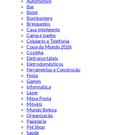
Automotivo
Bar
Bebê
Bomboniere
Brinquedos
Casa Inteligente
Cama e banho
Celulares e Telefonia
Copa do Mundo 2026
Cozinha
Eletroportáteis
Eletrodomésticos
Ferramentas e Construção
Festa
Games
Informática
Lazer
Mesa Posta
Móveis
Mundo Beleza
Organização
Papelaria
Pet Shop
Saúde