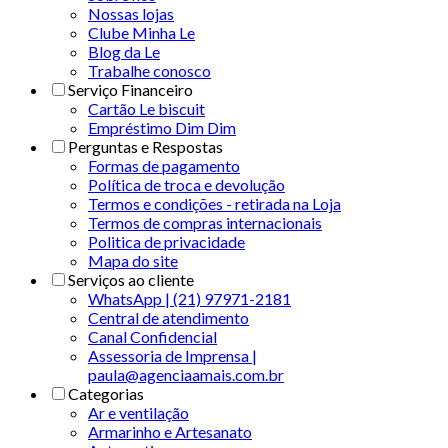
Nossas lojas
Clube Minha Le
Blog da Le
Trabalhe conosco
Serviço Financeiro
Cartão Le biscuit
Empréstimo Dim Dim
Perguntas e Respostas
Formas de pagamento
Política de troca e devolução
Termos e condições - retirada na Loja
Termos de compras internacionais
Politica de privacidade
Mapa do site
Serviços ao cliente
WhatsApp | (21) 97971-2181
Central de atendimento
Canal Confidencial
Assessoria de Imprensa |
paula@agenciaamais.com.br
Categorias
Ar e ventilação
Armarinho e Artesanato