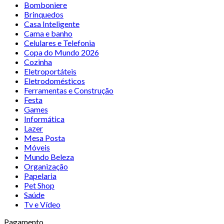
Bomboniere
Brinquedos
Casa Inteligente
Cama e banho
Celulares e Telefonia
Copa do Mundo 2026
Cozinha
Eletroportáteis
Eletrodomésticos
Ferramentas e Construção
Festa
Games
Informática
Lazer
Mesa Posta
Móveis
Mundo Beleza
Organização
Papelaria
Pet Shop
Saúde
Tv e Vídeo
Pagamento