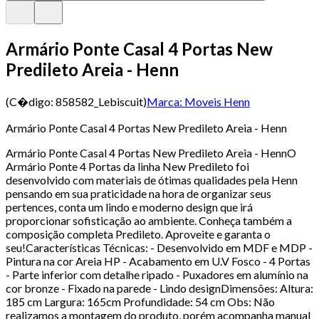
Armário Ponte Casal 4 Portas New
Predileto Areia - Henn
(C�digo:
858582_Lebiscuit
)
Marca:
Moveis Henn
Armário Ponte Casal 4 Portas New Predileto Areia - Henn
Armário Ponte Casal 4 Portas New Predileto Areia - HennO
Armário Ponte 4 Portas da linha New Predileto foi
desenvolvido com materiais de ótimas qualidades pela Henn
pensando em sua praticidade na hora de organizar seus
pertences, conta um lindo e moderno design que irá
proporcionar sofisticação ao ambiente. Conheça também a
composição completa Predileto. Aproveite e garanta o
seu!Características Técnicas: - Desenvolvido em MDF e MDP -
Pintura na cor Areia HP - Acabamento em U.V Fosco - 4 Portas
- Parte inferior com detalhe ripado - Puxadores em alumínio na
cor bronze - Fixado na parede - Lindo designDimensões: Altura:
185 cm Largura: 165cm Profundidade: 54 cm Obs: Não
realizamos a montagem do produto, porém acompanha manual