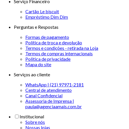
Serviço Financeiro
Cartão Le biscuit
Empréstimo Dim Dim
Perguntas e Respostas
Formas de pagamento
Política de troca e devolução
Termos e condições - retirada na Loja
Termos de compras internacionais
Politica de privacidade
Mapa do site
Serviços ao cliente
WhatsApp | (21) 97971-2181
Central de atendimento
Canal Confidencial
Assessoria de Imprensa |
paula@agenciaamais.com.br
Institucional
Sobre nós
Nossas lojas