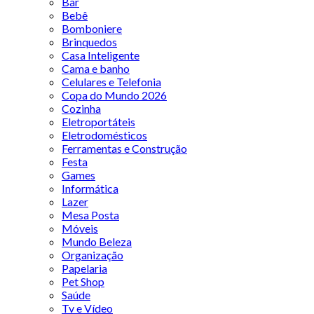
Bar
Bebê
Bomboniere
Brinquedos
Casa Inteligente
Cama e banho
Celulares e Telefonia
Copa do Mundo 2026
Cozinha
Eletroportáteis
Eletrodomésticos
Ferramentas e Construção
Festa
Games
Informática
Lazer
Mesa Posta
Móveis
Mundo Beleza
Organização
Papelaria
Pet Shop
Saúde
Tv e Vídeo