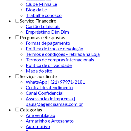
Clube Minha Le
Blog da Le
Trabalhe conosco
Serviço Financeiro
Cartão Le biscuit
Empréstimo Dim Dim
Perguntas e Respostas
Formas de pagamento
Política de troca e devolução
Termos e condições - retirada na Loja
Termos de compras internacionais
Politica de privacidade
Mapa do site
Serviços ao cliente
WhatsApp | (21) 97971-2181
Central de atendimento
Canal Confidencial
Assessoria de Imprensa |
paula@agenciaamais.com.br
Categorias
Ar e ventilação
Armarinho e Artesanato
Automotivo