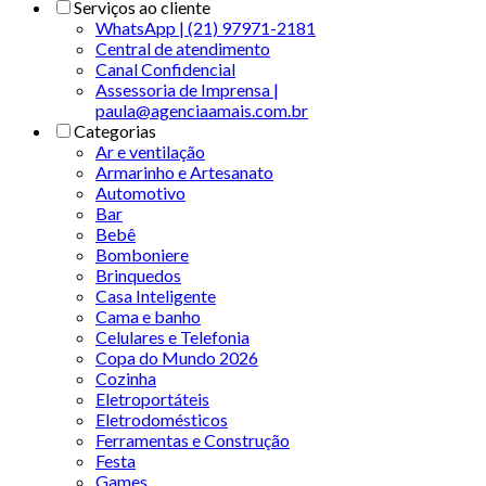
Serviços ao cliente
WhatsApp | (21) 97971-2181
Central de atendimento
Canal Confidencial
Assessoria de Imprensa |
paula@agenciaamais.com.br
Categorias
Ar e ventilação
Armarinho e Artesanato
Automotivo
Bar
Bebê
Bomboniere
Brinquedos
Casa Inteligente
Cama e banho
Celulares e Telefonia
Copa do Mundo 2026
Cozinha
Eletroportáteis
Eletrodomésticos
Ferramentas e Construção
Festa
Games