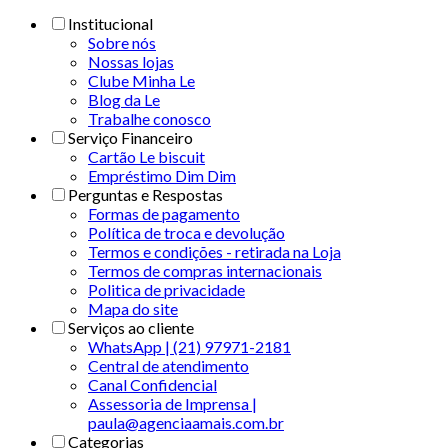
Institucional
Sobre nós
Nossas lojas
Clube Minha Le
Blog da Le
Trabalhe conosco
Serviço Financeiro
Cartão Le biscuit
Empréstimo Dim Dim
Perguntas e Respostas
Formas de pagamento
Política de troca e devolução
Termos e condições - retirada na Loja
Termos de compras internacionais
Politica de privacidade
Mapa do site
Serviços ao cliente
WhatsApp | (21) 97971-2181
Central de atendimento
Canal Confidencial
Assessoria de Imprensa |
paula@agenciaamais.com.br
Categorias