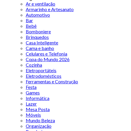
Ar e ventilação
Armarinho e Artesanato
Automotivo
Bar
Bebê
Bomboniere
Brinquedos
Casa Inteligente
Cama e banho
Celulares e Telefonia
Copa do Mundo 2026
Cozinha
Eletroportáteis
Eletrodomésticos
Ferramentas e Construção
Festa
Games
Informática
Lazer
Mesa Posta
Móveis
Mundo Beleza
Organização