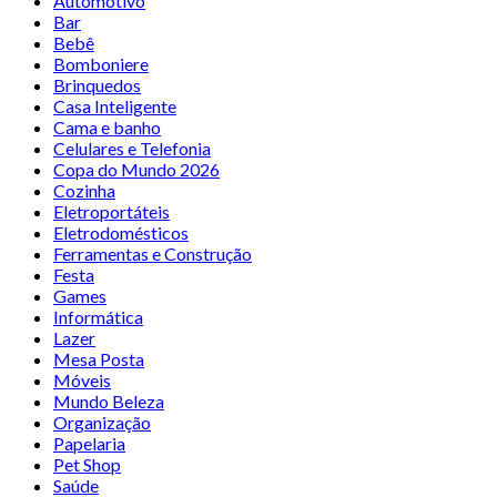
Automotivo
Bar
Bebê
Bomboniere
Brinquedos
Casa Inteligente
Cama e banho
Celulares e Telefonia
Copa do Mundo 2026
Cozinha
Eletroportáteis
Eletrodomésticos
Ferramentas e Construção
Festa
Games
Informática
Lazer
Mesa Posta
Móveis
Mundo Beleza
Organização
Papelaria
Pet Shop
Saúde