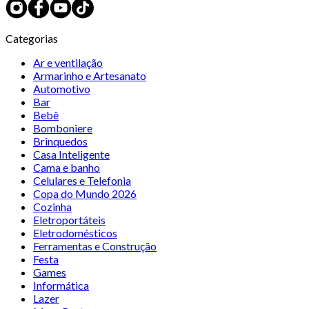
Categorias
Ar e ventilação
Armarinho e Artesanato
Automotivo
Bar
Bebê
Bomboniere
Brinquedos
Casa Inteligente
Cama e banho
Celulares e Telefonia
Copa do Mundo 2026
Cozinha
Eletroportáteis
Eletrodomésticos
Ferramentas e Construção
Festa
Games
Informática
Lazer