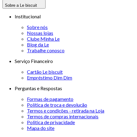
Sobre a Le biscuit
Institucional
Sobre nós
Nossas lojas
Clube Minha Le
Blog da Le
Trabalhe conosco
Serviço Financeiro
Cartão Le biscuit
Empréstimo Dim Dim
Perguntas e Respostas
Formas de pagamento
Política de troca e devolução
Termos e condições - retirada na Loja
Termos de compras internacionais
Politica de privacidade
Mapa do site