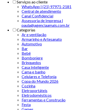
Serviços ao cliente
WhatsApp | (21) 97971-2181
Central de atendimento
Canal Confidencial
Assessoria de Imprensa |
paula@agenciaamais.com.br
Categorias
Ar e ventilação
Armarinho e Artesanato
Automotivo
Bar
Bebê
Bomboniere
Brinquedos
Casa Inteligente
Cama e banho
Celulares e Telefonia
Copa do Mundo 2026
Cozinha
Eletroportáteis
Eletrodomésticos
Ferramentas e Construção
Festa
Games