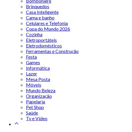
Bomboniere
Brinquedos
Casa Inteligente
Cama e banho
Celulares e Telefonia
Copa do Mundo 2026
Cozinha
Eletroportáteis
Eletrodomésticos
Ferramentas e Construção
Festa
Games
Informática
Lazer
Mesa Posta
Móveis
Mundo Beleza
Organização
Papelaria
Pet Shop
Saúde
Tv e Vídeo