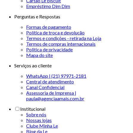
Cartão Le biscuit
Empréstimo Dim Dim
Perguntas e Respostas
Formas de pagamento
Política de troca e devolução
Termos e condições - retirada na Loja
Termos de compras internacionais
Politica de privacidade
Mapa do site
Serviços ao cliente
WhatsApp | (21) 97971-2181
Central de atendimento
Canal Confidencial
Assessoria de Imprensa |
paula@agenciaamais.com.br
Institucional
Sobre nós
Nossas lojas
Clube Minha Le
Blog da Le