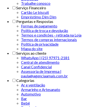
Trabalhe conosco
Serviço Financeiro
Cartão Le biscuit
Empréstimo Dim Dim
Perguntas e Respostas
Formas de pagamento
Política de troca e devolução
Termos e condições - retirada na Loja
Termos de compras internacionais
Politica de privacidade
Mapa do site
Serviços ao cliente
WhatsApp | (21) 97971-2181
Central de atendimento
Canal Confidencial
Assessoria de Imprensa |
paula@agenciaamais.com.br
Categorias
Ar e ventilação
Armarinho e Artesanato
Automotivo
Bar
Bebê