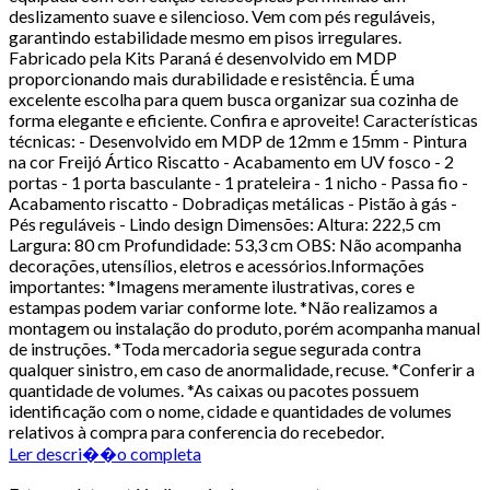
deslizamento suave e silencioso. Vem com pés reguláveis,
garantindo estabilidade mesmo em pisos irregulares.
Fabricado pela Kits Paraná é desenvolvido em MDP
proporcionando mais durabilidade e resistência. É uma
excelente escolha para quem busca organizar sua cozinha de
forma elegante e eficiente. Confira e aproveite! Características
técnicas: - Desenvolvido em MDP de 12mm e 15mm - Pintura
na cor Freijó Ártico Riscatto - Acabamento em UV fosco - 2
portas - 1 porta basculante - 1 prateleira - 1 nicho - Passa fio -
Acabamento riscatto - Dobradiças metálicas - Pistão à gás -
Pés reguláveis - Lindo design Dimensões: Altura: 222,5 cm
Largura: 80 cm Profundidade: 53,3 cm OBS: Não acompanha
decorações, utensílios, eletros e acessórios.Informações
importantes: *Imagens meramente ilustrativas, cores e
estampas podem variar conforme lote. *Não realizamos a
montagem ou instalação do produto, porém acompanha manual
de instruções. *Toda mercadoria segue segurada contra
qualquer sinistro, em caso de anormalidade, recuse. *Conferir a
quantidade de volumes. *As caixas ou pacotes possuem
identificação com o nome, cidade e quantidades de volumes
relativos à compra para conferencia do recebedor.
Ler descri��o completa