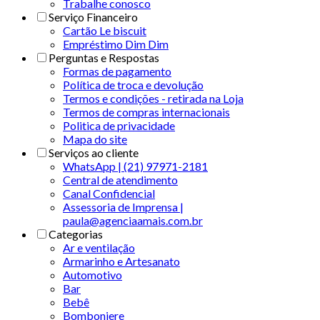
Trabalhe conosco
Serviço Financeiro
Cartão Le biscuit
Empréstimo Dim Dim
Perguntas e Respostas
Formas de pagamento
Política de troca e devolução
Termos e condições - retirada na Loja
Termos de compras internacionais
Politica de privacidade
Mapa do site
Serviços ao cliente
WhatsApp | (21) 97971-2181
Central de atendimento
Canal Confidencial
Assessoria de Imprensa |
paula@agenciaamais.com.br
Categorias
Ar e ventilação
Armarinho e Artesanato
Automotivo
Bar
Bebê
Bomboniere