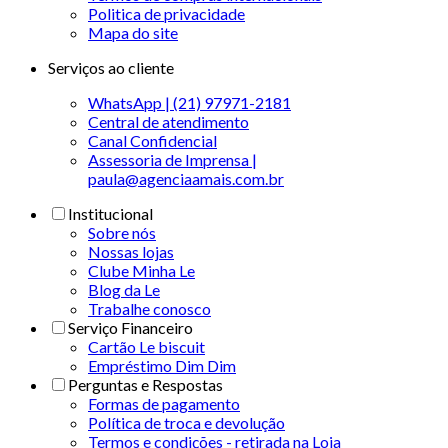
Politica de privacidade
Mapa do site
Serviços ao cliente
WhatsApp | (21) 97971-2181
Central de atendimento
Canal Confidencial
Assessoria de Imprensa |
paula@agenciaamais.com.br
Institucional
Sobre nós
Nossas lojas
Clube Minha Le
Blog da Le
Trabalhe conosco
Serviço Financeiro
Cartão Le biscuit
Empréstimo Dim Dim
Perguntas e Respostas
Formas de pagamento
Política de troca e devolução
Termos e condições - retirada na Loja