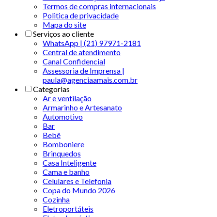
Termos de compras internacionais
Politica de privacidade
Mapa do site
Serviços ao cliente
WhatsApp | (21) 97971-2181
Central de atendimento
Canal Confidencial
Assessoria de Imprensa |
paula@agenciaamais.com.br
Categorias
Ar e ventilação
Armarinho e Artesanato
Automotivo
Bar
Bebê
Bomboniere
Brinquedos
Casa Inteligente
Cama e banho
Celulares e Telefonia
Copa do Mundo 2026
Cozinha
Eletroportáteis