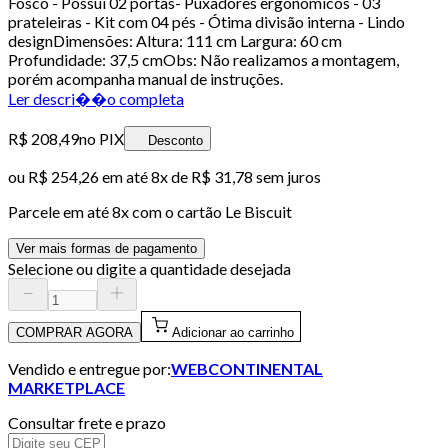
Fosco - Possui 02 portas- Puxadores ergonômicos - 03
prateleiras - Kit com 04 pés - Ótima divisão interna - Lindo
designDimensões: Altura: 111 cm Largura: 60 cm
Profundidade: 37,5 cmObs: Não realizamos a montagem,
porém acompanha manual de instruções.
Ler descri��o completa
R$ 208,49
no PIX
Desconto
ou
R$ 254,26
em até
8x de R$ 31,78 sem juros
Parcele em até
8
x com o cartão
Le Biscuit
Ver mais formas de pagamento
Selecione ou digite a quantidade desejada
COMPRAR AGORA
Adicionar ao carrinho
Vendido e entregue por:
WEBCONTINENTAL
MARKETPLACE
Consultar frete e prazo