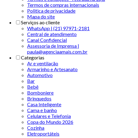
Termos de compras internacionais
Politica de privacidade
Mapa do site
Serviços ao cliente
WhatsApp | (21) 97971-2181
Central de atendimento
Canal Confidencial
Assessoria de Imprensa |
paula@agenciaamais.com.br
Categorias
Ar e ventilação
Armarinho e Artesanato
Automotivo
Bar
Bebê
Bomboniere
Brinquedos
Casa Inteligente
Cama e banho
Celulares e Telefonia
Copa do Mundo 2026
Cozinha
Eletroportáteis