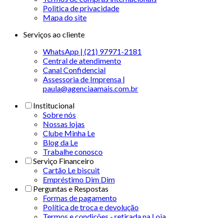
Politica de privacidade
Mapa do site
Serviços ao cliente
WhatsApp | (21) 97971-2181
Central de atendimento
Canal Confidencial
Assessoria de Imprensa |
paula@agenciaamais.com.br
Institucional
Sobre nós
Nossas lojas
Clube Minha Le
Blog da Le
Trabalhe conosco
Serviço Financeiro
Cartão Le biscuit
Empréstimo Dim Dim
Perguntas e Respostas
Formas de pagamento
Política de troca e devolução
Termos e condições - retirada na Loja