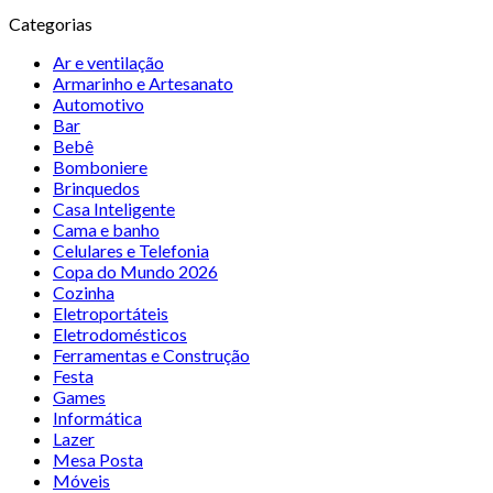
Categorias
Ar e ventilação
Armarinho e Artesanato
Automotivo
Bar
Bebê
Bomboniere
Brinquedos
Casa Inteligente
Cama e banho
Celulares e Telefonia
Copa do Mundo 2026
Cozinha
Eletroportáteis
Eletrodomésticos
Ferramentas e Construção
Festa
Games
Informática
Lazer
Mesa Posta
Móveis