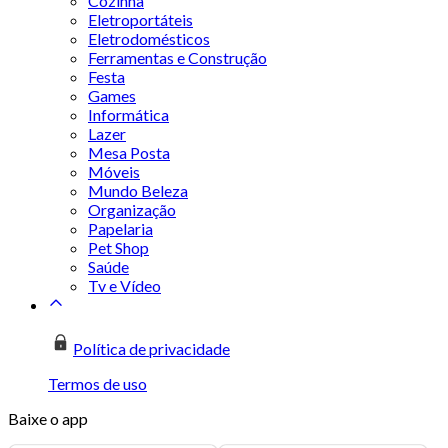
Cozinha
Eletroportáteis
Eletrodomésticos
Ferramentas e Construção
Festa
Games
Informática
Lazer
Mesa Posta
Móveis
Mundo Beleza
Organização
Papelaria
Pet Shop
Saúde
Tv e Vídeo
Política de privacidade
Termos de uso
Baixe o app