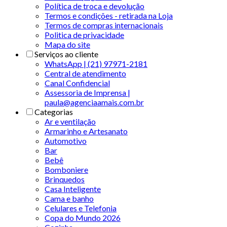
Política de troca e devolução
Termos e condições - retirada na Loja
Termos de compras internacionais
Politica de privacidade
Mapa do site
Serviços ao cliente
WhatsApp | (21) 97971-2181
Central de atendimento
Canal Confidencial
Assessoria de Imprensa |
paula@agenciaamais.com.br
Categorias
Ar e ventilação
Armarinho e Artesanato
Automotivo
Bar
Bebê
Bomboniere
Brinquedos
Casa Inteligente
Cama e banho
Celulares e Telefonia
Copa do Mundo 2026