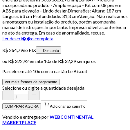
incorporada ao produto - Amplo espaço - Kit com 08 pés em
ABS para elevação - Lindo designDimensões: Altura: 187 cm
Largura: 63 cm Profundidade: 31,3 cmAtenção: Não realizamos
a montagem ou instalação do produto, porém acompanha
manual de instruções.Importante: Imprescindível a conferência
no ato da entrega. Em caso de anormalidade, recuse.
Ler descri��o completa
R$ 264,79
no PIX
Desconto
ou
R$ 322,92
em até
10x de R$ 32,29 sem juros
Parcele em até
10
x com o cartão
Le Biscuit
Ver mais formas de pagamento
Selecione ou digite a quantidade desejada
COMPRAR AGORA
Adicionar ao carrinho
Vendido e entregue por:
WEBCONTINENTAL
MARKETPLACE