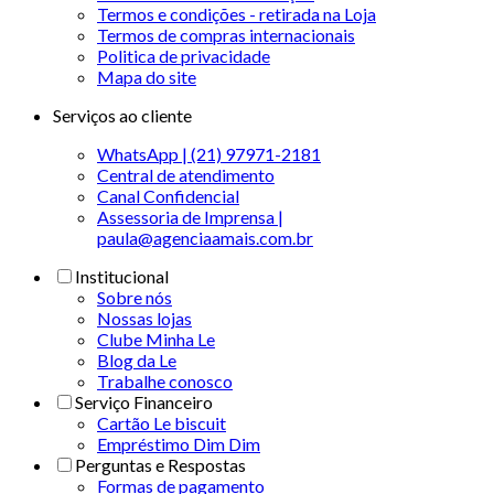
Termos e condições - retirada na Loja
Termos de compras internacionais
Politica de privacidade
Mapa do site
Serviços ao cliente
WhatsApp | (21) 97971-2181
Central de atendimento
Canal Confidencial
Assessoria de Imprensa |
paula@agenciaamais.com.br
Institucional
Sobre nós
Nossas lojas
Clube Minha Le
Blog da Le
Trabalhe conosco
Serviço Financeiro
Cartão Le biscuit
Empréstimo Dim Dim
Perguntas e Respostas
Formas de pagamento