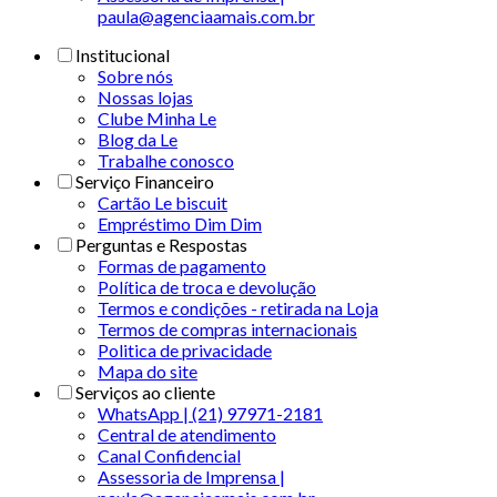
paula@agenciaamais.com.br
Institucional
Sobre nós
Nossas lojas
Clube Minha Le
Blog da Le
Trabalhe conosco
Serviço Financeiro
Cartão Le biscuit
Empréstimo Dim Dim
Perguntas e Respostas
Formas de pagamento
Política de troca e devolução
Termos e condições - retirada na Loja
Termos de compras internacionais
Politica de privacidade
Mapa do site
Serviços ao cliente
WhatsApp | (21) 97971-2181
Central de atendimento
Canal Confidencial
Assessoria de Imprensa |