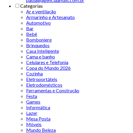
paula@agenciaamais.com.br
Categorias
Ar e ventilação
Armarinho e Artesanato
Automotivo
Bar
Bebê
Bomboniere
Brinquedos
Casa Inteligente
Cama e banho
Celulares e Telefonia
Copa do Mundo 2026
Cozinha
Eletroportáteis
Eletrodomésticos
Ferramentas e Construção
Festa
Games
Informática
Lazer
Mesa Posta
Móveis
Mundo Beleza