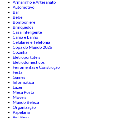
Armarinho e Artesanato
Automotivo
Bar
Bebê
Bomboniere
Brinquedos
Casa Inteligente
Cama e banho
Celulares e Telefonia
Copa do Mundo 2026
Cozinha
Eletroportáteis
Eletrodomésticos
Ferramentas e Construção
Festa
Games
Informática
Lazer
Mesa Posta
Móveis
Mundo Beleza
Organização
Papelaria
Pet Shop