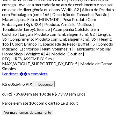
entrega.- Avaliar a mercadoria no ato do recebimento e recusar
em caso de divergência ou danos. Width: 82 | Altura do Produto
com Embalagem (cm): 165 | Descrição do Tamanho: Padrão |
Material para Filtro: MDF/MDP | Peso Produto Com
Embalagem (Kg): 42.4 | Produto: Armário Multiuso |
Tonalidade (Leroy): Branco | Acompanha Colchão: Sem
Colchão | Largura Produto com Embalagem (cm): 82 | Length:
36 | Comprimento Produto com Embalagem (cm): 36 | Height:
165 | Color: Branco | Capacidade de Peso (Buffet): 5 | Cômodo
Indicado: Escritórios | Num. Volumes: 1 | Fabricante: Mobiliar
Home Shop | Weight: 42.4 | Modelo: Doubler |
REQUIRES_ASSEMBLY: Sim |
MAX_WEIGHT_SUPPORTED_BY_BED: 5 | Modelo de Cama:
Simples
Ler descri��o completa
R$ 606,64
no PIX
Desconto
ou
R$ 739,80
em até
10x de R$ 73,98 sem juros
Parcele em até
10
x com o cartão
Le Biscuit
Ver mais formas de pagamento