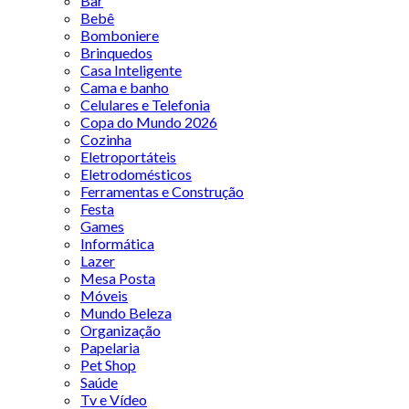
Bar
Bebê
Bomboniere
Brinquedos
Casa Inteligente
Cama e banho
Celulares e Telefonia
Copa do Mundo 2026
Cozinha
Eletroportáteis
Eletrodomésticos
Ferramentas e Construção
Festa
Games
Informática
Lazer
Mesa Posta
Móveis
Mundo Beleza
Organização
Papelaria
Pet Shop
Saúde
Tv e Vídeo