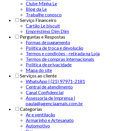
Clube Minha Le
Blog da Le
Trabalhe conosco
Serviço Financeiro
Cartão Le biscuit
Empréstimo Dim Dim
Perguntas e Respostas
Formas de pagamento
Política de troca e devolução
Termos e condições - retirada na Loja
Termos de compras internacionais
Politica de privacidade
Mapa do site
Serviços ao cliente
WhatsApp | (21) 97971-2181
Central de atendimento
Canal Confidencial
Assessoria de Imprensa |
paula@agenciaamais.com.br
Categorias
Ar e ventilação
Armarinho e Artesanato
Automotivo