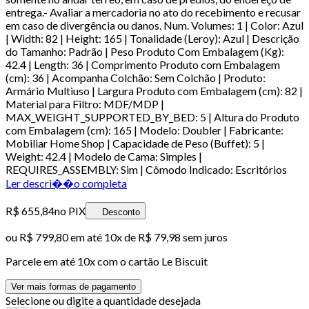
entrega.- Avaliar a mercadoria no ato do recebimento e recusar
em caso de divergência ou danos. Num. Volumes: 1 | Color: Azul
| Width: 82 | Height: 165 | Tonalidade (Leroy): Azul | Descrição
do Tamanho: Padrão | Peso Produto Com Embalagem (Kg):
42.4 | Length: 36 | Comprimento Produto com Embalagem
(cm): 36 | Acompanha Colchão: Sem Colchão | Produto:
Armário Multiuso | Largura Produto com Embalagem (cm): 82 |
Material para Filtro: MDF/MDP |
MAX_WEIGHT_SUPPORTED_BY_BED: 5 | Altura do Produto
com Embalagem (cm): 165 | Modelo: Doubler | Fabricante:
Mobiliar Home Shop | Capacidade de Peso (Buffet): 5 |
Weight: 42.4 | Modelo de Cama: Simples |
REQUIRES_ASSEMBLY: Sim | Cômodo Indicado: Escritórios
Ler descri��o completa
R$ 655,84
no PIX
Desconto
ou
R$ 799,80
em até
10x de R$ 79,98 sem juros
Parcele em até
10
x com o cartão
Le Biscuit
Ver mais formas de pagamento
Selecione ou digite a quantidade desejada