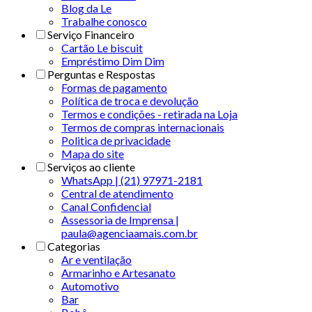
Blog da Le
Trabalhe conosco
Serviço Financeiro
Cartão Le biscuit
Empréstimo Dim Dim
Perguntas e Respostas
Formas de pagamento
Política de troca e devolução
Termos e condições - retirada na Loja
Termos de compras internacionais
Politica de privacidade
Mapa do site
Serviços ao cliente
WhatsApp | (21) 97971-2181
Central de atendimento
Canal Confidencial
Assessoria de Imprensa |
paula@agenciaamais.com.br
Categorias
Ar e ventilação
Armarinho e Artesanato
Automotivo
Bar