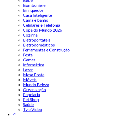
Bebê
Bomboniere
Brinquedos
Casa Inteligente
Cama e banho
Celulares e Telefonia
Copa do Mundo 2026
Cozinha
Eletroportáteis
Eletrodomésticos
Ferramentas e Construção
Festa
Games
Informática
Lazer
Mesa Posta
Móveis
Mundo Beleza
Organização
Papelaria
Pet Shop
Saúde
Tv e Vídeo