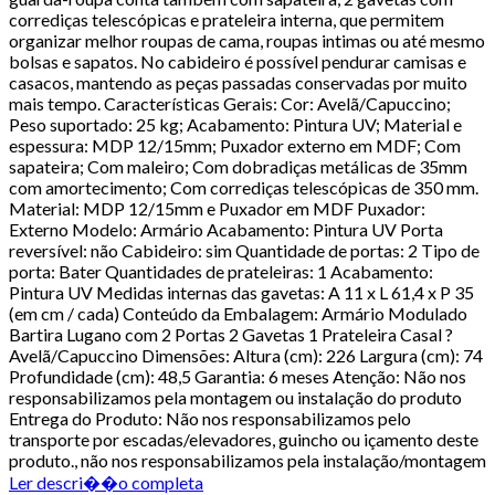
corrediças telescópicas e prateleira interna, que permitem
organizar melhor roupas de cama, roupas intimas ou até mesmo
bolsas e sapatos. No cabideiro é possível pendurar camisas e
casacos, mantendo as peças passadas conservadas por muito
mais tempo. Características Gerais: Cor: Avelã/Capuccino;
Peso suportado: 25 kg; Acabamento: Pintura UV; Material e
espessura: MDP 12/15mm; Puxador externo em MDF; Com
sapateira; Com maleiro; Com dobradiças metálicas de 35mm
com amortecimento; Com corrediças telescópicas de 350 mm.
Material: MDP 12/15mm e Puxador em MDF Puxador:
Externo Modelo: Armário Acabamento: Pintura UV Porta
reversível: não Cabideiro: sim Quantidade de portas: 2 Tipo de
porta: Bater Quantidades de prateleiras: 1 Acabamento:
Pintura UV Medidas internas das gavetas: A 11 x L 61,4 x P 35
(em cm / cada) Conteúdo da Embalagem: Armário Modulado
Bartira Lugano com 2 Portas 2 Gavetas 1 Prateleira Casal ?
Avelã/Capuccino Dimensões: Altura (cm): 226 Largura (cm): 74
Profundidade (cm): 48,5 Garantia: 6 meses Atenção: Não nos
responsabilizamos pela montagem ou instalação do produto
Entrega do Produto: Não nos responsabilizamos pelo
transporte por escadas/elevadores, guincho ou içamento deste
produto., não nos responsabilizamos pela instalação/montagem
Ler descri��o completa