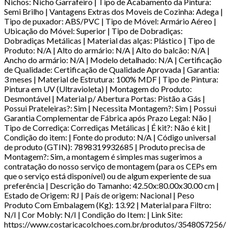
Nichos: Nicho Garrafeiro | Tipo de Acabamento da Pintura:
Semi Brilho | Vantagens Extras dos Moveis de Cozinha: Adega |
Tipo de puxador: ABS/PVC | Tipo de Móvel: Armário Aéreo |
Ubicação do Móvel: Superior | Tipo de Dobradiças:
Dobradiças Metálicas | Material das alças: Plástico | Tipo de
Produto: N/A | Alto do armário: N/A | Alto do balcão: N/A |
Ancho do armário: N/A | Modelo detalhado: N/A | Certificação
de Qualidade: Certificação de Qualidade Aprovada | Garantia:
3 meses | Material de Estrutura: 100% MDF | Tipo de Pintura:
Pintura em UV (Ultravioleta) | Montagem do Produto:
Desmontável | Material p/ Abertura Portas: Pistão a Gás |
Possui Prateleiras?: Sim | Necessita Montagem?: Sim | Possui
Garantia Complementar de Fábrica após Prazo Legal: Não |
Tipo de Corrediça: Corrediças Metálicas | É kit?: Não é kit |
Condição do item: | Fonte do produto: N/A | Código universal
de produto (GTIN): 7898319932685 | Produto precisa de
Montagem?: Sim, a montagem é simples mas sugerimos a
contratação do nosso serviço de montagem (para os CEPs em
que o serviço está disponível) ou de algum experiente de sua
preferência | Descrição do Tamanho: 42.50x:80.00x30.00 cm |
Estado de Origem: RJ | País de origem: Nacional | Peso
Produto Com Embalagem (Kg): 13.92 | Material para Filtro:
N/I | Cor Mobly: N/I | Condição do Item: | Link Site:
https://www.costaricacolchoes.com.br/produtos/35480S7256/