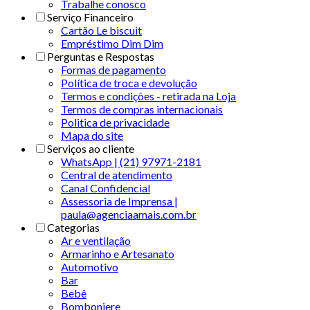
Trabalhe conosco
Serviço Financeiro
Cartão Le biscuit
Empréstimo Dim Dim
Perguntas e Respostas
Formas de pagamento
Política de troca e devolução
Termos e condições - retirada na Loja
Termos de compras internacionais
Politica de privacidade
Mapa do site
Serviços ao cliente
WhatsApp | (21) 97971-2181
Central de atendimento
Canal Confidencial
Assessoria de Imprensa |
paula@agenciaamais.com.br
Categorias
Ar e ventilação
Armarinho e Artesanato
Automotivo
Bar
Bebê
Bomboniere