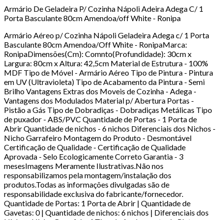
Armário De Geladeira P/ Cozinha Nápoli Adeira Adega C/ 1
Porta Basculante 80cm Amendoa/off White - Ronipa
Armário Aéreo p/ Cozinha Nápoli Geladeira Adega c/ 1 Porta
Basculante 80cm Amendoa/Off White - RonipaMarca:
RonipaDimensões(Cm): Comnto(Profundidade): 30cm x
Largura: 80cm x Altura: 42,5cm Material de Estrutura - 100%
MDF Tipo de Móvel - Armário Aéreo Tipo de Pintura - Pintura
em UV (Ultravioleta) Tipo de Acabamento da Pintura - Semi
Brilho Vantagens Extras dos Moveis de Cozinha - Adega -
Vantagens dos Modulados Material p/ Abertura Portas -
Pistão a Gás Tipo de Dobradiças - Dobradiças Metálicas Tipo
de puxador - ABS/PVC Quantidade de Portas - 1 Porta de
Abrir Quantidade de nichos - 6 nichos Diferenciais dos Nichos -
Nicho Garrafeiro Montagem do Produto - Desmontável
Certificação de Qualidade - Certificação de Qualidade
Aprovada - Selo Ecologicamente Correto Garantia - 3
mesesImagens Meramente Ilustrativas.Não nos
responsabilizamos pela montagem/instalação dos
produtos.Todas as informações divulgadas são de
responsabilidade exclusiva do fabricante/fornecedor.
Quantidade de Portas: 1 Porta de Abrir | Quantidade de
Gavetas: 0 | Quantidade de nichos: 6 nichos | Diferenciais dos