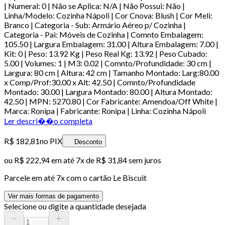
| Numeral: 0 | Não se Aplica: N/A | Não Possui: Não |
Linha/Modelo: Cozinha Nápoli | Cor Cnova: Blush | Cor Meli:
Branco | Categoria - Sub: Armário Aéreo p/ Cozinha |
Categoria - Pai: Móveis de Cozinha | Comnto Embalagem:
105.50 | Largura Embalagem: 31.00 | Altura Embalagem: 7.00 |
Kit: 0 | Peso: 13.92 Kg | Peso Real Kg: 13.92 | Peso Cubado:
5.00 | Volumes: 1 | M3: 0.02 | Comnto/Profundidade: 30 cm |
Largura: 80 cm | Altura: 42 cm | Tamanho Montado: Larg:80.00
x Comp/Prof:30.00 x Alt: 42.50 | Comnto/Profundidade
Montado: 30.00 | Largura Montado: 80.00 | Altura Montado:
42.50 | MPN: 5270.80 | Cor Fabricante: Amendoa/Off White |
Marca: Ronipa | Fabricante: Ronipa | Linha: Cozinha Nápoli
Ler descri��o completa
R$ 182,81
no PIX
Desconto
ou
R$ 222,94
em até
7x de R$ 31,84 sem juros
Parcele em até
7
x com o cartão
Le Biscuit
Ver mais formas de pagamento
Selecione ou digite a quantidade desejada