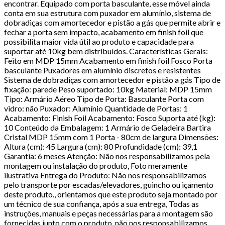
encontrar. Equipado com porta basculante, esse móvel ainda
conta em sua estrutura com puxador em alumínio, sistema de
dobradiças com amortecedor e pistão a gás que permite abrir e
fechar a porta sem impacto, acabamento em finish foil que
possibilita maior vida útil ao produto e capacidade para
suportar até 10kg bem distribuídos. Características Gerais:
Feito em MDP 15mm Acabamento em finish foil Fosco Porta
basculante Puxadores em alumínio discretos e resistentes
Sistema de dobradiças com amortecedor e pistão a gás Tipo de
fixação: parede Peso suportado: 10kg Material: MDP 15mm
Tipo: Armário Aéreo Tipo de Porta: Basculante Porta com
vidro: não Puxador: Alumínio Quantidade de Portas: 1
Acabamento: Finish Foil Acabamento: Fosco Suporta até (kg):
10 Conteúdo da Embalagem: 1 Armário de Geladeira Bartira
Cristal MDP 15mm com 1 Porta - 80cm de largura Dimensões:
Altura (cm): 45 Largura (cm): 80 Profundidade (cm): 39,1
Garantia: 6 meses Atenção: Não nos responsabilizamos pela
montagem ou instalação do produto, Foto meramente
ilustrativa Entrega do Produto: Não nos responsabilizamos
pelo transporte por escadas/elevadores, guincho ou içamento
deste produto., orientamos que este produto seja montado por
um técnico de sua confiança, após a sua entrega, Todas as
instruções, manuais e peças necessárias para a montagem são
fornecidas junto com o produto, não nos responsabilizamos