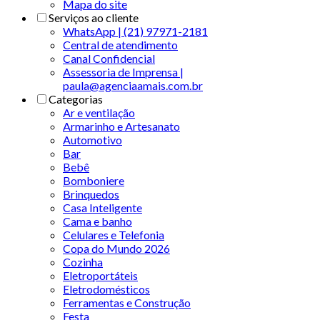
Mapa do site
Serviços ao cliente
WhatsApp | (21) 97971-2181
Central de atendimento
Canal Confidencial
Assessoria de Imprensa |
paula@agenciaamais.com.br
Categorias
Ar e ventilação
Armarinho e Artesanato
Automotivo
Bar
Bebê
Bomboniere
Brinquedos
Casa Inteligente
Cama e banho
Celulares e Telefonia
Copa do Mundo 2026
Cozinha
Eletroportáteis
Eletrodomésticos
Ferramentas e Construção
Festa